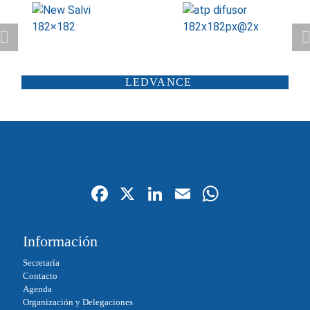
ATP ILUMINACIÓN
CARANDINI
LEDVANCE
SCHRÉDER
ILUMINIA
SALTOKI
SALVI
Fa
X
Li
E
W
ce
nk
m
ha
bo
ed
ail
ts
Información
ok
In
A
Secretaría
pp
Contacto
Agenda
Organización y Delegaciones