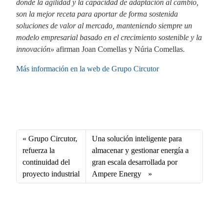
donde la agilidad y la capacidad de adaptación al cambio,
son la mejor receta para aportar de forma sostenida
soluciones de valor al mercado, manteniendo siempre un
modelo empresarial basado en el crecimiento sostenible y la
innovación»
afirman Joan Comellas y Núria Comellas.
Más información en la web de Grupo Circutor
Fa
X
Li
E
W
ce
nk
m
ha
bo
ed
ail
ts
Grupo Circutor,
Una solución inteligente para
ok
In
A
refuerza la
almacenar y gestionar energía a
continuidad del
gran escala desarrollada por
pp
proyecto industrial
Ampere Energy