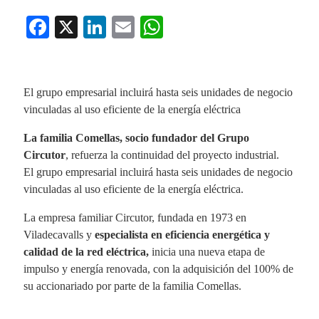
Fa
X
Li
E
W
ce
nk
m
ha
bo
ed
ail
ts
ok
In
A
El grupo empresarial incluirá hasta seis unidades de negocio
vinculadas al uso eficiente de la energía eléctrica
pp
La familia Comellas, socio fundador del Grupo
Circutor
, refuerza la continuidad del proyecto industrial.
El grupo empresarial incluirá hasta seis unidades de negocio
vinculadas al uso eficiente de la energía eléctrica.
La empresa familiar Circutor, fundada en 1973 en
Viladecavalls y
especialista en eficiencia energética y
calidad de la red eléctrica,
inicia una nueva etapa de
impulso y energía renovada, con la adquisición del 100% de
su accionariado por parte de la familia Comellas.