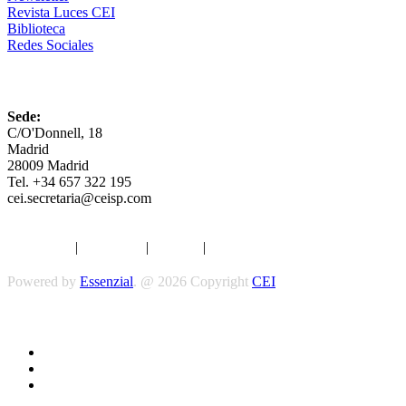
Revista Luces CEI
Biblioteca
Redes Sociales
CEI
Sede:
C/O'Donnell, 18
Madrid
28009 Madrid
Tel. +34 657 322 195
cei.secretaria@ceisp.com
Aviso legal
|
Privacidad
|
Cookies
|
Términos y Condiciones
Powered by
Essenzial
. @ 2026 Copyright
CEI
Síguenos