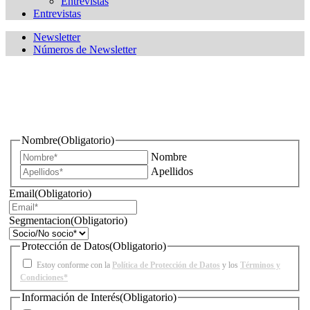
Entrevistas
Entrevistas
Newsletter
Números de Newsletter
¿Quieres estar informado de todas las novedades sobre
iluminación?
Nombre
(Obligatorio)
Nombre
Apellidos
Email
(Obligatorio)
Segmentacion
(Obligatorio)
Protección de Datos
(Obligatorio)
Estoy conforme con la
Política de Protección de Datos
y los
Términos y
Condiciones*
Información de Interés
(Obligatorio)