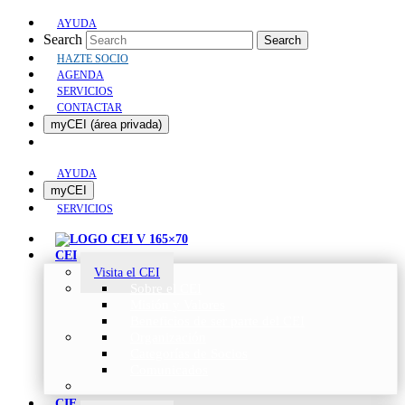
AYUDA
Search
Search
HAZTE SOCIO
AGENDA
SERVICIOS
CONTACTAR
myCEI (área privada)
AYUDA
myCEI
SERVICIOS
CEI
Visita el CEI
Sobre el CEI
Misión y Valores
Beneficios de ser parte del CEI
Organización
Categorías de Socios
Comunicados
CIE