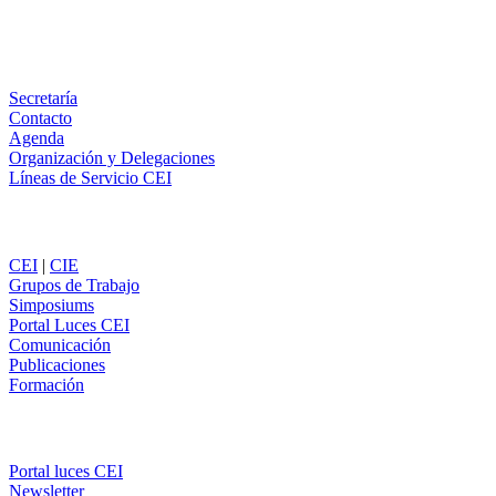
Email
WhatsApp
Información
Secretaría
Contacto
Agenda
Organización y Delegaciones
Líneas de Servicio CEI
Secciones
CEI
|
CIE
Grupos de Trabajo
Simposiums
Portal Luces CEI
Comunicación
Publicaciones
Formación
Comunicación
Portal luces CEI
Newsletter