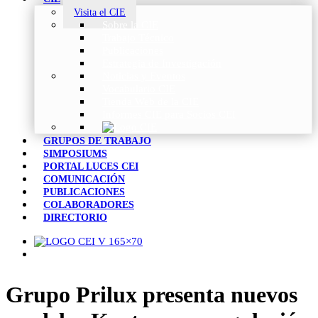
Visita el CIE
Sobre la CIE
Trabajo Técnico
Publicaciones
Estrategia de Investigación
Noticias y Eventos
Vocabulario CIE
Tienda Web de la CIE
Informes CIE para Socios CEI
GRUPOS DE TRABAJO
SIMPOSIUMS
PORTAL LUCES CEI
COMUNICACIÓN
PUBLICACIONES
COLABORADORES
DIRECTORIO
Grupo Prilux presenta nuevos