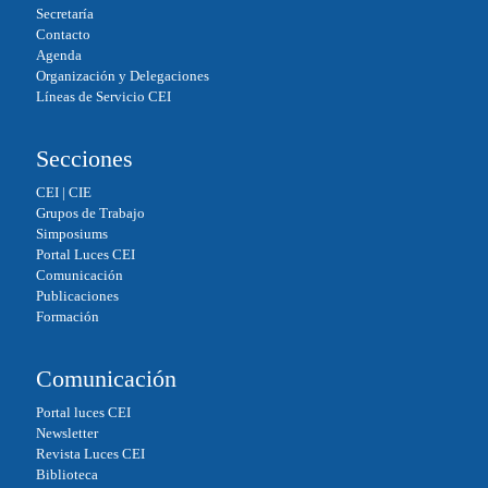
ok
In
A
Secretaría
pp
Contacto
Agenda
Organización y Delegaciones
Líneas de Servicio CEI
Secciones
CEI
|
CIE
Grupos de Trabajo
Simposiums
Portal Luces CEI
Comunicación
Publicaciones
Formación
Comunicación
Portal luces CEI
Newsletter
Revista Luces CEI
Biblioteca