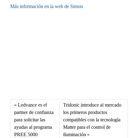
Más información en la web de Simon
Fa
X
Li
E
W
ce
nk
m
ha
bo
ed
ail
ts
Ledvance es el
Tridonic introduce al mercado
ok
In
A
partner de confianza
los primeros productos
para solicitar las
compatibles con la tecnología
pp
ayudas al programa
Matter para el control de
PREE 5000
iluminación