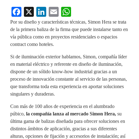
Fa
X
Li
E
W
ce
nk
m
ha
Por su diseño y características técnicas, Simon Hera se trata
bo
ed
ail
ts
de la primera baliza de la firma que puede instalarse tanto en
vía pública como en proyectos residenciales o espacios
ok
In
A
contract como hoteles.
pp
Si de iluminación exterior hablamos, Simon, compañía líder
en material eléctrico y referente en diseño de iluminación,
dispone de un sólido know-how industrial gracias a un
proceso de innovación constante al servicio de las personas,
que transforma toda esta experiencia en aportar soluciones
singulares y duraderas.
Con más de 100 años de experiencia en el alumbrado
púbico,
la compañía lanza al mercado Simon Hera,
su
última gama de balizas diseñada para ofrecer soluciones en
distintos ámbitos de aplicación, gracias a sus diferentes
alturas, opciones de fijación y accesorios de instalación; así