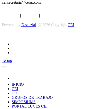
cei.secretaria@ceisp.com
Aviso legal
|
Privacidad
|
Cookies
|
Términos y Condiciones
Powered by
Essenzial
. @ 2026 Copyright
CEI
Síguenos
To top
INICIO
CEI
CIE
GRUPOS DE TRABAJO
SIMPOSIUMS
PORTAL LUCES CEI