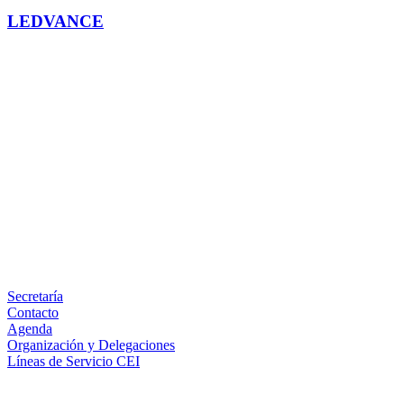
LEDVANCE
Facebook
X
LinkedIn
Email
WhatsApp
Información
Secretaría
Contacto
Agenda
Organización y Delegaciones
Líneas de Servicio CEI
Secciones