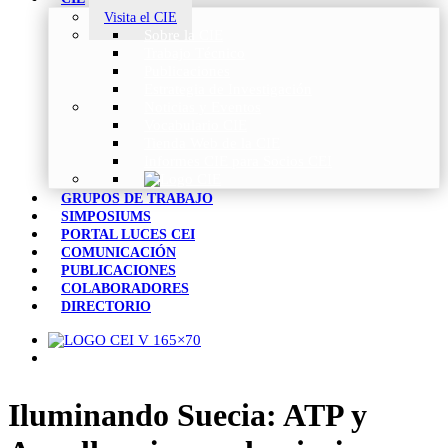
Visita el CIE
Sobre la CIE
Trabajo Técnico
Publicaciones
Estrategia de Investigación
Noticias y Eventos
Vocabulario CIE
Tienda Web de la CIE
Informes CIE para Socios CEI
GRUPOS DE TRABAJO
SIMPOSIUMS
PORTAL LUCES CEI
COMUNICACIÓN
PUBLICACIONES
COLABORADORES
DIRECTORIO
Iluminando Suecia: ATP y