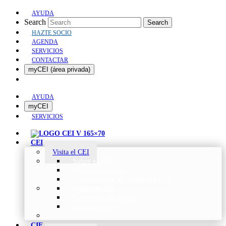
AYUDA
Search
Search
HAZTE SOCIO
AGENDA
SERVICIOS
CONTACTAR
myCEI (área privada)
AYUDA
myCEI
SERVICIOS
CEI
Visita el CEI
Sobre el CEI
Misión y Valores
Beneficios de ser parte del CEI
Organización
Categorías de Socios
Comunicados
CIE