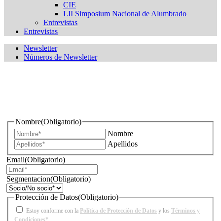
CIE
LII Simposium Nacional de Alumbrado
Entrevistas
Entrevistas
Newsletter
Números de Newsletter
¿Quieres estar informado de todas las novedades sobre
iluminación?
Nombre
(Obligatorio)
Nombre
Apellidos
Email
(Obligatorio)
Segmentacion
(Obligatorio)
Protección de Datos
(Obligatorio)
Estoy conforme con la
Política de Protección de Datos
y los
Términos y
Condiciones*