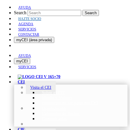
AYUDA
Search
Search
HAZTE SOCIO
AGENDA
SERVICIOS
CONTACTAR
myCEI (área privada)
AYUDA
myCEI
SERVICIOS
CEI
Visita el CEI
Sobre el CEI
Misión y Valores
Beneficios de ser parte del CEI
Organización
Categorías de Socios
Comunicados
CIE