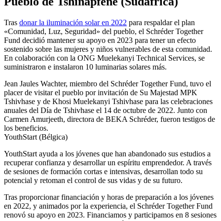
Pueblo de Tshinapfene (Sudáfrica)
Tras
donar la iluminación solar en 2022
para respaldar el plan
«Comunidad, Luz, Seguridad» del pueblo, el Schréder Together
Fund decidió mantener su apoyo en 2023 para tener un efecto
sostenido sobre las mujeres y niños vulnerables de esta comunidad.
En colaboración con la ONG Muelekanyi Technical Services, se
suministraron e instalaron 10 luminarias solares más.
Jean Jaules Wachter, miembro del Schréder Together Fund, tuvo el
placer de visitar el pueblo por invitación de Su Majestad MPK
Tshivhase y de Khosi Muelekanyi Tshivhase para las celebraciones
anuales del Día de Tshivhase el 14 de octubre de 2022. Junto con
Carmen Amurjeeth, directora de BEKA Schréder, fueron testigos de
los beneficios.
YouthStart (Bélgica)
YouthStart ayuda a los jóvenes que han abandonado sus estudios a
recuperar confianza y desarrollar un espíritu emprendedor. A través
de sesiones de formación cortas e intensivas, desarrollan todo su
potencial y retoman el control de sus vidas y de su futuro.
Tras proporcionar financiación y horas de preparación a los jóvenes
en 2022, y animados por la experiencia, el Schréder Together Fund
renovó su apoyo en 2023. Financiamos y participamos en 8 sesiones