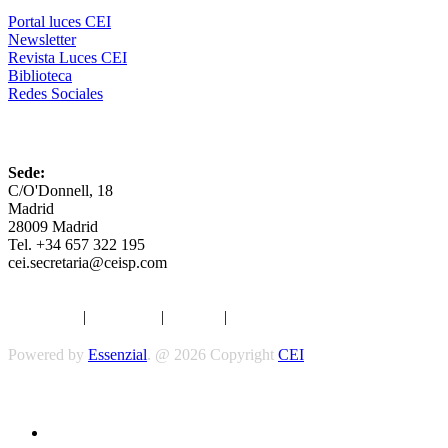
Portal luces CEI
Newsletter
Revista Luces CEI
Biblioteca
Redes Sociales
CEI
Sede:
C/O'Donnell, 18
Madrid
28009 Madrid
Tel. +34 657 322 195
cei.secretaria@ceisp.com
Aviso legal
|
Privacidad
|
Cookies
|
Términos y Condiciones
Powered by
Essenzial
. @ 2026 Copyright
CEI
Síguenos