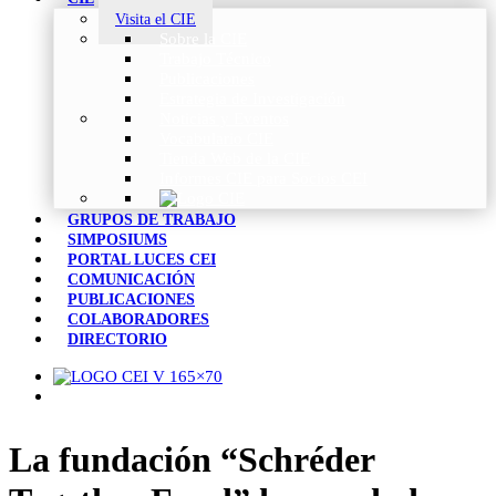
Visita el CIE
Sobre la CIE
Trabajo Técnico
Publicaciones
Estrategia de Investigación
Noticias y Eventos
Vocabulario CIE
Tienda Web de la CIE
Informes CIE para Socios CEI
GRUPOS DE TRABAJO
SIMPOSIUMS
PORTAL LUCES CEI
COMUNICACIÓN
PUBLICACIONES
COLABORADORES
DIRECTORIO
La fundación “Schréder