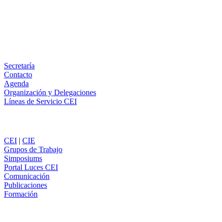
LinkedIn
Email
WhatsApp
Información
Secretaría
Contacto
Agenda
Organización y Delegaciones
Líneas de Servicio CEI
Secciones
CEI
|
CIE
Grupos de Trabajo
Simposiums
Portal Luces CEI
Comunicación
Publicaciones
Formación
Comunicación