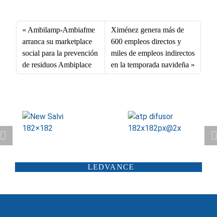
ce
nk
m
ha
bo
ed
ail
ts
Ambilamp-Ambiafme
Ximénez genera más de
ok
In
A
arranca su marketplace
600 empleos directos y
social para la prevención
miles de empleos indirectos
pp
de residuos Ambiplace
en la temporada navideña
ATP ILUMINACIÓN
CARANDINI
LEDVANCE
SCHRÉDER
ILUMINIA
SALTOKI
SALVI