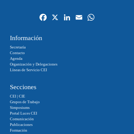
Fa
X
Li
E
W
ce
nk
m
ha
bo
ed
ail
ts
Información
ok
In
A
Secretaría
pp
Contacto
Agenda
Organización y Delegaciones
Líneas de Servicio CEI
Secciones
CEI
|
CIE
Grupos de Trabajo
Simposiums
Portal Luces CEI
Comunicación
Publicaciones
Formación