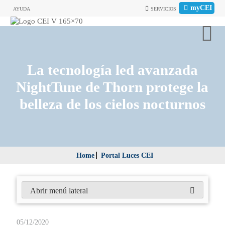
myCEI
AYUDA
SERVICIOS
La tecnología led avanzada
NightTune de Thorn protege la
belleza de los cielos nocturnos
Home
Portal Luces CEI
Abrir menú lateral
05/12/2020