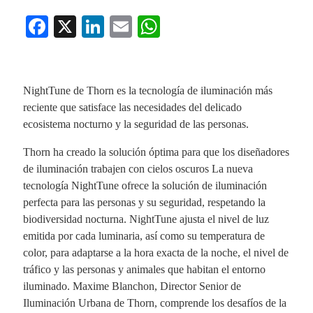
Fa
X
Li
E
W
ce
nk
m
ha
bo
ed
ail
ts
ok
In
A
NightTune de Thorn es la tecnología de iluminación más
reciente que satisface las necesidades del delicado
pp
ecosistema nocturno y la seguridad de las personas.
Thorn ha creado la solución óptima para que los diseñadores
de iluminación trabajen con cielos oscuros La nueva
tecnología NightTune ofrece la solución de iluminación
perfecta para las personas y su seguridad, respetando la
biodiversidad nocturna. NightTune ajusta el nivel de luz
emitida por cada luminaria, así como su temperatura de
color, para adaptarse a la hora exacta de la noche, el nivel de
tráfico y las personas y animales que habitan el entorno
iluminado. Maxime Blanchon, Director Senior de
Iluminación Urbana de Thorn, comprende los desafíos de la