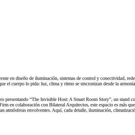
erente en diseño de iluminación, sistemas de control y conectividad, red
 el cuerpo lo pida: luz, clima y ritmo se sincronizan desde la armonía y
ro presentando “The Invisible Host: A Smart Room Story”, un stand con
Firm en colaboración con Bilateral Arquitectos, este espacio es más qu
an atmósferas envolventes. Aquí, cada detalle, iluminación, climatizaci