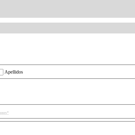
ión?
Apellidos
iones*