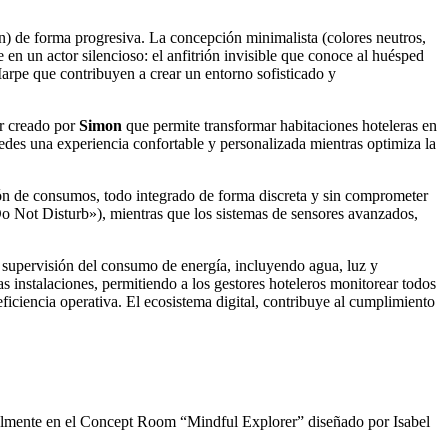
ción) de forma progresiva. La concepción minimalista (colores neutros,
e en un actor silencioso: el anfitrión invisible que conoce al huésped
pe que contribuyen a crear un entorno sofisticado y
or creado por
Simon
que permite transformar habitaciones hoteleras en
pedes una experiencia confortable y personalizada mientras optimiza la
ción de consumos, todo integrado de forma discreta y sin comprometer
«Do Not Disturb»), mientras que los sistemas de sensores avanzados,
 la supervisión del consumo de energía, incluyendo agua, luz y
las instalaciones, permitiendo a los gestores hoteleros monitorear todos
iciencia operativa. El ecosistema digital,
contribuye al cumplimiento
cialmente en el Concept Room “Mindful Explorer” diseñado por Isabel