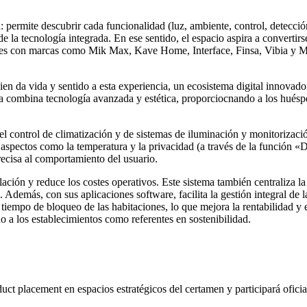
iva: permite descubrir cada funcionalidad (luz, ambiente, control, detec
e la tecnología integrada. En ese sentido, el espacio aspira a convertirs
s con marcas como Mik Max, Kave Home, Interface, Finsa, Vibia y Mar
en da vida y sentido a esta experiencia, un ecosistema digital innovad
tema combina tecnología avanzada y estética, proporciocnando a los hués
 el control de climatización y de sistemas de iluminación y monitoriza
ar aspectos como la temperatura y la privacidad (a través de la función 
recisa al comportamiento del usuario.
talación y reduce los costes operativos. Este sistema también centraliza
. Además, con sus aplicaciones software, facilita la gestión integral de 
tiempo de bloqueo de las habitaciones, lo que mejora la rentabilidad y ef
a los establecimientos como referentes en sostenibilidad.
uct placement en espacios estratégicos del certamen y participará ofi