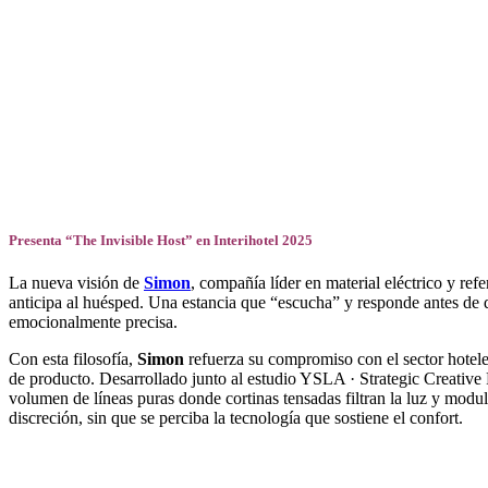
Facebook
X
LinkedIn
Email
WhatsApp
Presenta “The Invisible Host” en Interihotel 2025
La nueva visión de
Simon
, compañía líder en material eléctrico y ref
anticipa al huésped. Una estancia que “escucha” y responde antes de que
emocionalmente precisa.
Con esta filosofía,
Simon
refuerza su compromiso con el sector hotele
de producto. Desarrollado junto al estudio YSLA · Strategic Creative 
volumen de líneas puras donde cortinas tensadas filtran la luz y modul
discreción, sin que se perciba la tecnología que sostiene el confort.