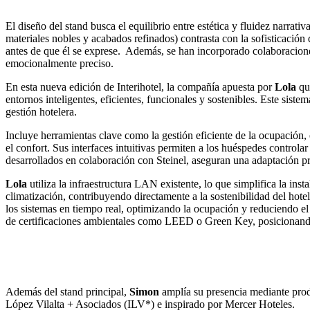
El diseño del stand busca el equilibrio entre estética y fluidez narrat
materiales nobles y acabados refinados) contrasta con la sofisticación d
antes de que él se exprese.
Además, se han incorporado colaboracione
emocionalmente preciso.
En esta nueva edición de Interihotel, la compañía apuesta por
Lola
qui
entornos inteligentes, eficientes, funcionales y sostenibles. Este sis
gestión hotelera.
Incluye herramientas clave como la gestión eficiente de la ocupación,
el confort. Sus interfaces intuitivas permiten a los huéspedes control
desarrollados en colaboración con Steinel, aseguran una adaptación p
Lola
utiliza la infraestructura LAN existente, lo que simplifica la ins
climatización, contribuyendo directamente a la sostenibilidad del hotel
los sistemas en tiempo real, optimizando la ocupación y reduciendo el 
de certificaciones ambientales como LEED o Green Key, posicionando 
Además del stand principal,
Simon
amplía su presencia mediante prod
López Vilalta + Asociados (ILV*) e inspirado por Mercer Hoteles.