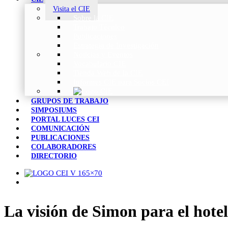
Visita el CIE
Sobre la CIE
Trabajo Técnico
Publicaciones
Estrategia de Investigación
Noticias y Eventos
Vocabulario CIE
Tienda Web de la CIE
Informes CIE para Socios CEI
GRUPOS DE TRABAJO
SIMPOSIUMS
PORTAL LUCES CEI
COMUNICACIÓN
PUBLICACIONES
COLABORADORES
DIRECTORIO
La visión de Simon para el hotel