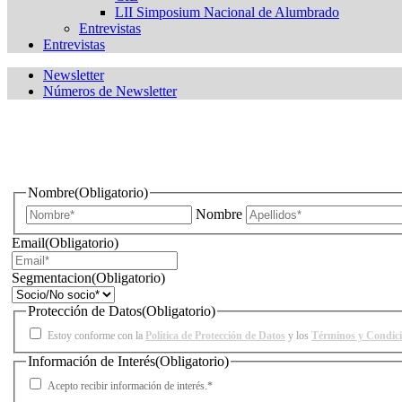
LII Simposium Nacional de Alumbrado
Entrevistas
Entrevistas
Newsletter
Números de Newsletter
¿Quieres estar informado de todas las novedades sobre iluminac
Nombre
(Obligatorio)
Nombre
Email
(Obligatorio)
Segmentacion
(Obligatorio)
Protección de Datos
(Obligatorio)
Estoy conforme con la
Política de Protección de Datos
y los
Términos y Condic
Información de Interés
(Obligatorio)
Acepto recibir información de interés.*