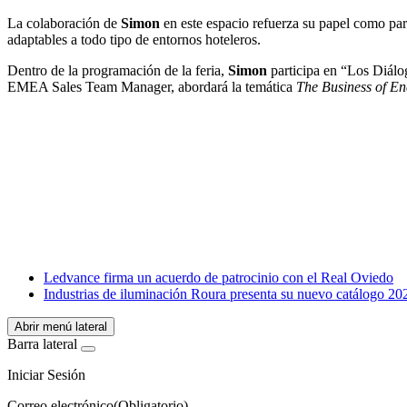
La colaboración de
Simon
en este espacio refuerza su papel como part
adaptables a todo tipo de entornos hoteleros.
Dentro de la programación de la feria,
Simon
participa en “Los Diálo
EMEA Sales Team Manager, abordará la temática
The Business of En
Facebook
X
LinkedIn
Email
WhatsApp
Ledvance firma un acuerdo de patrocinio con el Real Oviedo
Industrias de iluminación Roura presenta su nuevo catálogo 20
Abrir menú lateral
Barra lateral
Iniciar Sesión
Correo electrónico
(Obligatorio)