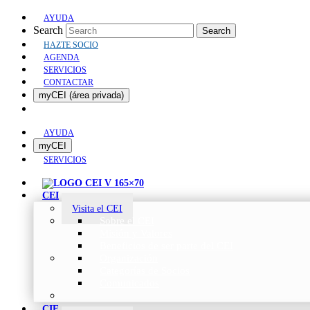
AYUDA
Search
Search
HAZTE SOCIO
AGENDA
SERVICIOS
CONTACTAR
myCEI (área privada)
AYUDA
myCEI
SERVICIOS
CEI
Visita el CEI
Sobre el CEI
Misión y Valores
Beneficios de ser parte del CEI
Organización
Categorías de Socios
Comunicados
CIE