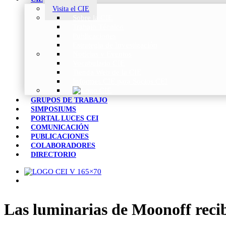
Visita el CIE
Sobre la CIE
Trabajo Técnico
Publicaciones
Estrategia de Investigación
Noticias y Eventos
Vocabulario CIE
Tienda Web de la CIE
Informes CIE para Socios CEI
GRUPOS DE TRABAJO
SIMPOSIUMS
PORTAL LUCES CEI
COMUNICACIÓN
PUBLICACIONES
COLABORADORES
DIRECTORIO
Las luminarias de Moonoff recibe