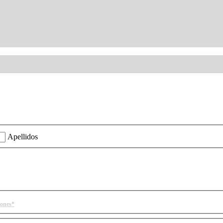
ión?
Apellidos
iones*