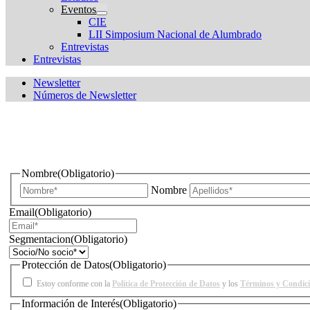
Eventos
CIE
LII Simposium Nacional de Alumbrado
Entrevistas
Entrevistas
Newsletter
Números de Newsletter
¿Quieres estar informado de todas las novedades sobre iluminac
Nombre
(Obligatorio)
Nombre
Email
(Obligatorio)
Segmentacion
(Obligatorio)
Protección de Datos
(Obligatorio)
Estoy conforme con la
Política de Protección de Datos
y los
Términos y Condic
Información de Interés
(Obligatorio)