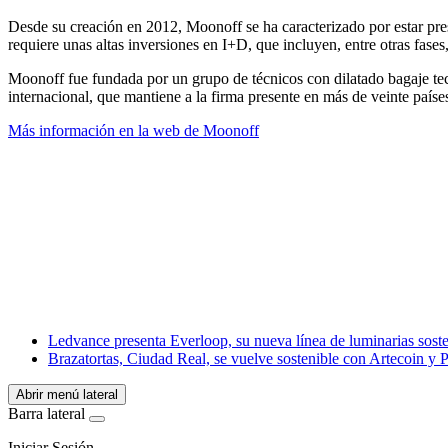
Desde su creación en 2012, Moonoff se ha caracterizado por estar pres
requiere unas altas inversiones en I+D, que incluyen, entre otras fase
Moonoff fue fundada por un grupo de técnicos con dilatado bagaje tec
internacional, que mantiene a la firma presente en más de veinte paíse
Más información en la web de Moonoff
Facebook
X
LinkedIn
Email
WhatsApp
Ledvance presenta Everloop, su nueva línea de luminarias soste
Brazatortas, Ciudad Real, se vuelve sostenible con Artecoin 
Abrir menú lateral
Barra lateral
Iniciar Sesión