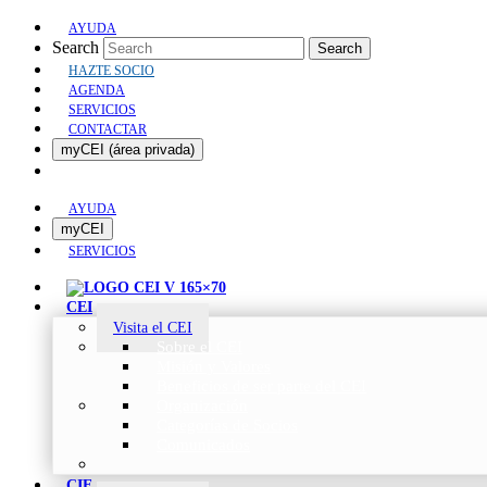
AYUDA
Search
Search
HAZTE SOCIO
AGENDA
SERVICIOS
CONTACTAR
myCEI (área privada)
AYUDA
myCEI
SERVICIOS
CEI
Visita el CEI
Sobre el CEI
Misión y Valores
Beneficios de ser parte del CEI
Organización
Categorías de Socios
Comunicados
CIE