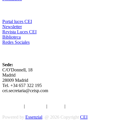
Comunicación
Portal luces CEI
Newsletter
Revista Luces CEI
Biblioteca
Redes Sociales
CEI
Sede:
C/O'Donnell, 18
Madrid
28009 Madrid
Tel. +34 657 322 195
cei.secretaria@ceisp.com
Aviso legal
|
Privacidad
|
Cookies
|
Términos y Condiciones
Powered by
Essenzial
. @ 2026 Copyright
CEI
Síguenos