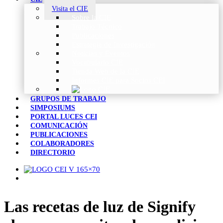
Visita el CIE
Sobre la CIE
Trabajo Técnico
Publicaciones
Estrategia de Investigación
Noticias y Eventos
Vocabulario CIE
Tienda Web de la CIE
Informes CIE para Socios CEI
GRUPOS DE TRABAJO
SIMPOSIUMS
PORTAL LUCES CEI
COMUNICACIÓN
PUBLICACIONES
COLABORADORES
DIRECTORIO
Las recetas de luz de Signify