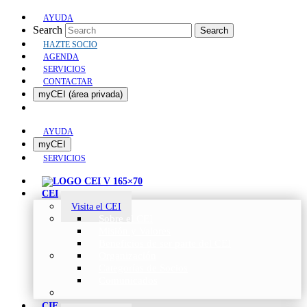
AYUDA
Search
Search
HAZTE SOCIO
AGENDA
SERVICIOS
CONTACTAR
myCEI (área privada)
AYUDA
myCEI
SERVICIOS
CEI
Visita el CEI
Sobre el CEI
Misión y Valores
Beneficios de ser parte del CEI
Organización
Categorías de Socios
Comunicados
CIE