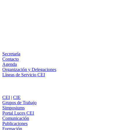
Facebook
X
LinkedIn
Email
WhatsApp
Información
Secretaría
Contacto
Agenda
Organización y Delegaciones
Líneas de Servicio CEI
Secciones
CEI
|
CIE
Grupos de Trabajo
Simposiums
Portal Luces CEI
Comunicación
Publicaciones
Formación