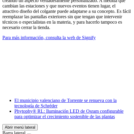
creando un aspecto verdaderamente personalizado. A medida que
cambian las estaciones y que nuevos eventos tienen lugar, el
atractivo diseño del colgante puede adaptarse a su concepto. Es fácil
reemplazar las pantallas exteriores sin que tengan que intervenir
técnicos o especialistas en la materia, y para hacerlo tampoco es
necesario cerrar la tienda.
Para más información, consulta la web de Signify
Facebook
X
LinkedIn
Email
WhatsApp
El municipio valenciano de Torrente se renueva con la
tecnología de Schréder
Phytophy® RL: Iluminación LED de Osram configurable
para optimizar el crecimiento sostenible de las plantas
Abrir menú lateral
Barra lateral