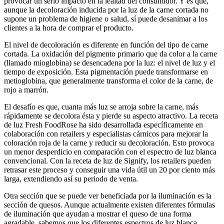
provocar un serio impacto en la lealtad del consumidor. Y es que,
aunque la decoloración inducida por la luz de la carne cortada no
supone un problema de higiene o salud, sí puede desanimar a los
clientes a la hora de comprar el producto.
El nivel de decoloración es diferente en función del tipo de carne
cortada. La oxidación del pigmento primario que da color a la carne
(llamado mioglobina) se desencadena por la luz: el nivel de luz y el
tiempo de exposición. Esta pigmentación puede transformarse en
metioglobina, que generalmente transforma el color de la carne, de
rojo a marrón.
El desafío es que, cuanta más luz se arroja sobre la carne, más
rápidamente se decolora ésta y pierde su aspecto atractivo. La receta
de luz Fresh FoodRose ha sido desarrollada específicamente en
colaboración con retailers y especialistas cárnicos para mejorar la
coloración roja de la carne y reducir su decoloración. Esto provoca
un menor desperdicio en comparación con el espectro de luz blanca
convencional. Con la receta de luz de Signify, los retailers pueden
retrasar este proceso y conseguir una vida útil un 20 por ciento más
larga, extendiendo así su periodo de venta.
Otra sección que se puede ver beneficiada por la iluminación es la
sección de quesos. Aunque actualmente existen diferentes fórmulas
de iluminación que ayudan a mostrar el queso de una forma
agradable, sabemos que los diferentes espectros de luz blanca