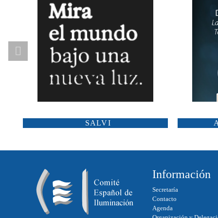
SALVI
Información
Secretaría
Contacto
Agenda
Organización y Delegac