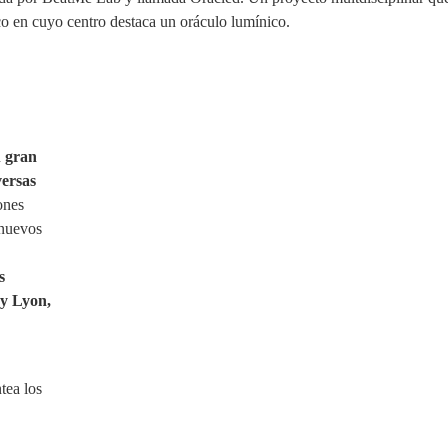
co en cuyo centro destaca un oráculo lumínico.
n
gran
versas
ones
 nuevos
s
 y Lyon,
tea los