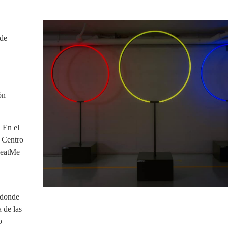
 de
ón
. En el
a Centro
 BeatMe
 donde
a de las
o