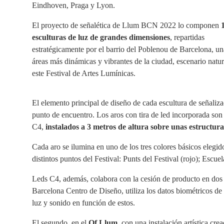
Eindhoven, Praga y Lyon.
El proyecto de señalética de Llum BCN 2022 lo componen
esculturas de luz de grandes dimensiones
, repartidas
estratégicamente por el barrio del Poblenou de Barcelona, un
áreas más dinámicas y vibrantes de la ciudad, escenario natur
este Festival de Artes Lumínicas.
El elemento principal de diseño de cada escultura de señaliza
punto de encuentro. Los aros con tira de led incorporada so
C4,
instalados a 3 metros de altura sobre unas estructur
Cada aro se ilumina en uno de los tres colores básicos elegido
distintos puntos del Festival: Punts del Festival (rojo); Escue
Leds C4, además, colabora con la cesión de producto en dos 
Barcelona Centro de Diseño, utiliza los datos biométricos d
luz y sonido en función de estos.
El segundo, en el
Of Llum
, con una instalación artística 