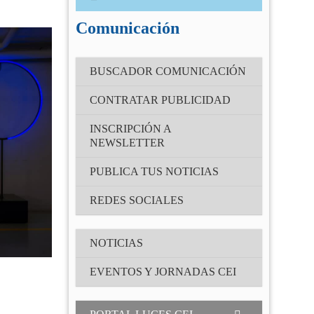
Correo electrónico
(Obligatorio)
Comunicación
Contraseña
BUSCADOR COMUNICACIÓN
(Obligatorio)
CONTRATAR PUBLICIDAD
Recuérdame
INSCRIPCIÓN A
NEWSLETTER
¿Has olvidado tu contraseña?
PUBLICA TUS NOTICIAS
REDES SOCIALES
NOTICIAS
EVENTOS Y JORNADAS CEI