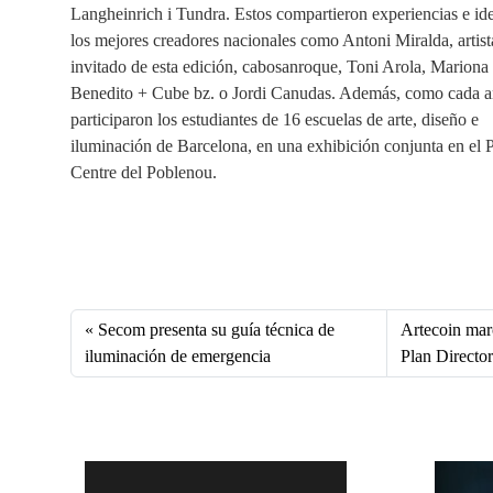
Langheinrich i Tundra. Estos compartieron experiencias e id
los mejores creadores nacionales como Antoni Miralda, artist
invitado de esta edición, cabosanroque, Toni Arola, Mariona
Benedito + Cube bz. o Jordi Canudas. Además, como cada a
participaron los estudiantes de 16 escuelas de arte, diseño e
iluminación de Barcelona, en una exhibición conjunta en el P
Centre del Poblenou.
Fa
X
Li
E
W
ce
nk
m
ha
bo
ed
ail
ts
Secom presenta su guía técnica de
Artecoin mar
ok
In
A
iluminación de emergencia
Plan Directo
pp