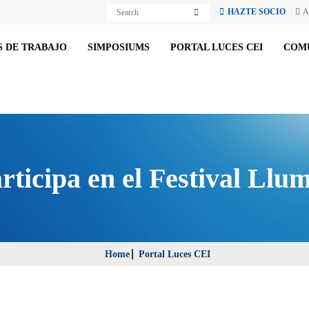
S
S
HAZTE SOCIO
A
e
e
a
a
r
r
c
 DE TRABAJO
SIMPOSIUMS
PORTAL LUCES CEI
COM
c
h
h
rticipa en el Festival Ll
Home
Portal Luces CEI