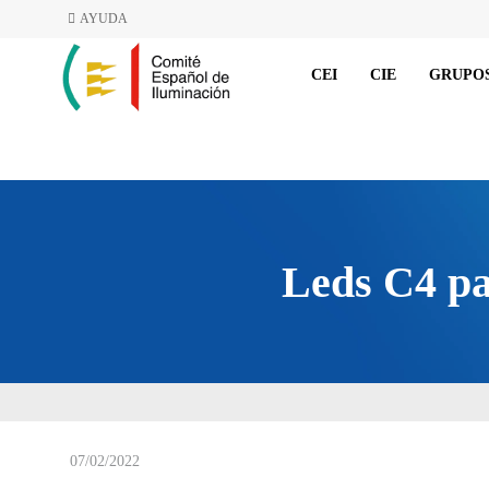
AYUDA
CEI
CIE
GRUPOS
Leds C4 pa
07/02/2022