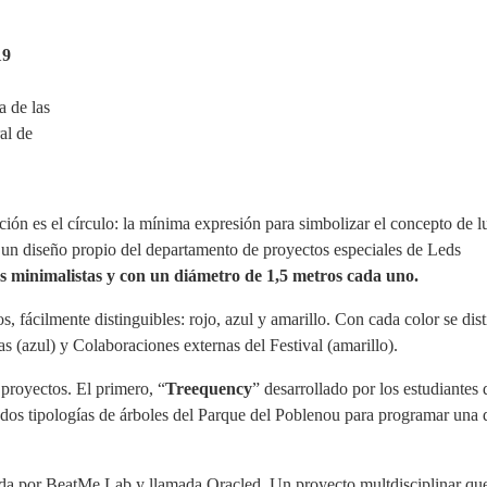
19
a de las
al de
ción es el círculo: la mínima expresión para simbolizar el concepto de l
n un diseño propio del departamento de proyectos especiales de Leds
as minimalistas y con un diámetro de 1,5 metros cada uno.
s, fácilmente distinguibles: rojo, azul y amarillo. Con cada color se dis
las (azul) y Colaboraciones externas del Festival (amarillo).
proyectos. El primero, “
Treequency
” desarrollado por los estudiantes
e dos tipologías de árboles del Parque del Poblenou para programar una
creada por BeatMe Lab y llamada Oracled. Un proyecto multdisciplinar q