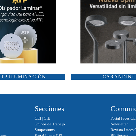
ATP ILUMINACIÓN
CARANDINI
Secciones
Comunic
CEI
|
CIE
Portal luces CE
Grupos de Trabajo
Newsletter
Simposiums
Revista Luces 
iones
Portal Luces CEI
Biblioteca