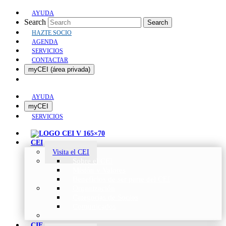
AYUDA
Search
Search
HAZTE SOCIO
AGENDA
SERVICIOS
CONTACTAR
myCEI (área privada)
AYUDA
myCEI
SERVICIOS
CEI
Visita el CEI
Sobre el CEI
Misión y Valores
Beneficios de ser parte del CEI
Organización
Categorías de Socios
Comunicados
CIE