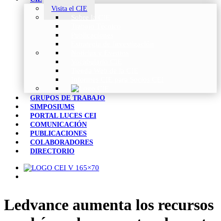
Visita el CIE
Sobre la CIE
Trabajo Técnico
Publicaciones
Estrategia de Investigación
Noticias y Eventos
Vocabulario CIE
Tienda Web de la CIE
Informes CIE para Socios CEI
GRUPOS DE TRABAJO
SIMPOSIUMS
PORTAL LUCES CEI
COMUNICACIÓN
PUBLICACIONES
COLABORADORES
DIRECTORIO
Ledvance aumenta los recursos