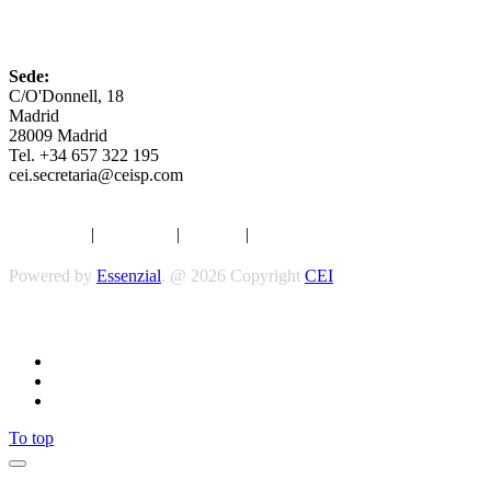
CEI
Sede:
C/O'Donnell, 18
Madrid
28009 Madrid
Tel. +34 657 322 195
cei.secretaria@ceisp.com
Aviso legal
|
Privacidad
|
Cookies
|
Términos y Condiciones
Powered by
Essenzial
. @ 2026 Copyright
CEI
Síguenos
To top