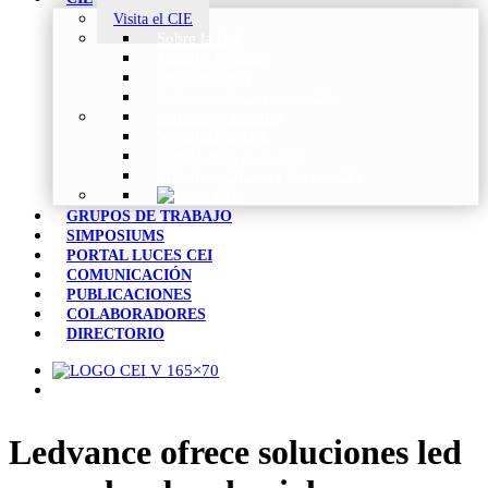
Visita el CIE
Sobre la CIE
Trabajo Técnico
Publicaciones
Estrategia de Investigación
Noticias y Eventos
Vocabulario CIE
Tienda Web de la CIE
Informes CIE para Socios CEI
GRUPOS DE TRABAJO
SIMPOSIUMS
PORTAL LUCES CEI
COMUNICACIÓN
PUBLICACIONES
COLABORADORES
DIRECTORIO
Ledvance ofrece soluciones led