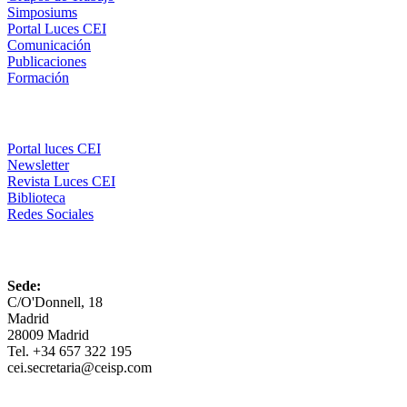
Simposiums
Portal Luces CEI
Comunicación
Publicaciones
Formación
Comunicación
Portal luces CEI
Newsletter
Revista Luces CEI
Biblioteca
Redes Sociales
CEI
Sede:
C/O'Donnell, 18
Madrid
28009 Madrid
Tel. +34 657 322 195
cei.secretaria@ceisp.com