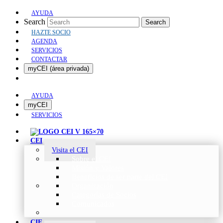
AYUDA
Search
Search
HAZTE SOCIO
AGENDA
SERVICIOS
CONTACTAR
myCEI (área privada)
AYUDA
myCEI
SERVICIOS
CEI
Visita el CEI
Sobre el CEI
Misión y Valores
Beneficios de ser parte del CEI
Organización
Categorías de Socios
Comunicados
CIE