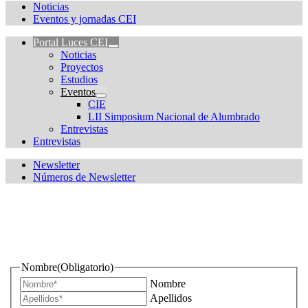
Noticias
Eventos y jornadas CEI
Portal Luces CEI
Noticias
Proyectos
Estudios
Eventos
CIE
LII Simposium Nacional de Alumbrado
Entrevistas
Entrevistas
Newsletter
Números de Newsletter
¿Quieres estar informado de todas las novedades sobre
iluminación?
Nombre
(Obligatorio)
Nombre
Apellidos