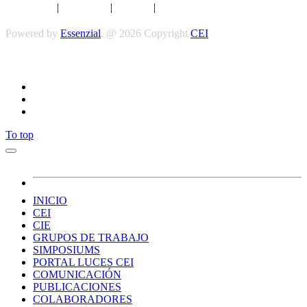
Aviso legal
|
Privacidad
|
Cookies
|
Términos y Condiciones
Powered by
Essenzial
. @ 2026 Copyright
CEI
Síguenos
To top
INICIO
CEI
CIE
GRUPOS DE TRABAJO
SIMPOSIUMS
PORTAL LUCES CEI
COMUNICACIÓN
PUBLICACIONES
COLABORADORES