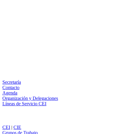
Facebook
X
LinkedIn
Email
WhatsApp
Información
Secretaría
Contacto
Agenda
Organización y Delegaciones
Líneas de Servicio CEI
Secciones
CEI
|
CIE
Grupos de Trabajo