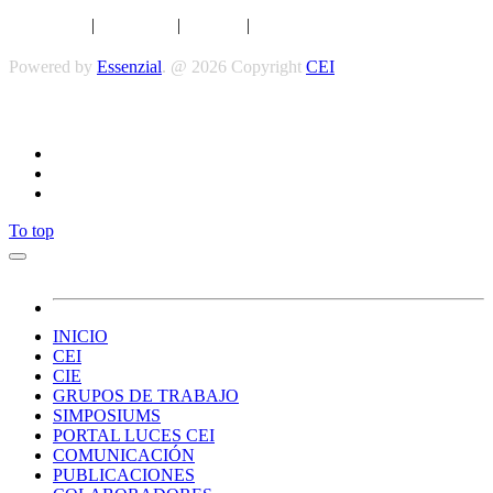
Aviso legal
|
Privacidad
|
Cookies
|
Términos y Condiciones
Powered by
Essenzial
. @ 2026 Copyright
CEI
Síguenos
To top
INICIO
CEI
CIE
GRUPOS DE TRABAJO
SIMPOSIUMS
PORTAL LUCES CEI
COMUNICACIÓN
PUBLICACIONES