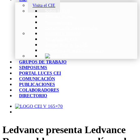
Visita el CIE
Sobre la CIE
Trabajo Técnico
Publicaciones
Estrategia de Investigación
Noticias y Eventos
Vocabulario CIE
Tienda Web de la CIE
Informes CIE para Socios CEI
GRUPOS DE TRABAJO
SIMPOSIUMS
PORTAL LUCES CEI
COMUNICACIÓN
PUBLICACIONES
COLABORADORES
DIRECTORIO
Ledvance presenta Ledvance