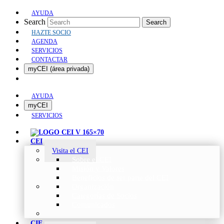
AYUDA
Search
Search
HAZTE SOCIO
AGENDA
SERVICIOS
CONTACTAR
myCEI (área privada)
AYUDA
myCEI
SERVICIOS
CEI
Visita el CEI
Sobre el CEI
Misión y Valores
Beneficios de ser parte del CEI
Organización
Categorías de Socios
Comunicados
CIE