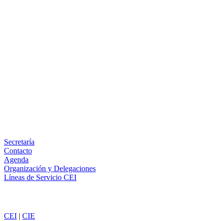
Facebook
X
LinkedIn
Email
WhatsApp
Información
Secretaría
Contacto
Agenda
Organización y Delegaciones
Líneas de Servicio CEI
Secciones
CEI
|
CIE