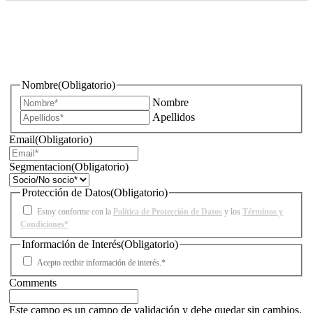
¿Quieres estar informado de todas las novedades sobre
iluminación?
Nombre
(Obligatorio)
Nombre
Apellidos
Email
(Obligatorio)
Segmentacion
(Obligatorio)
Protección de Datos
(Obligatorio)
Estoy conforme con la
Política de Protección de Datos
y los
Términos y
Condiciones*
Información de Interés
(Obligatorio)
Acepto recibir información de interés.*
Comments
Este campo es un campo de validación y debe quedar sin cambios.