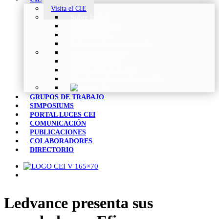
Visita el CIE
Sobre la CIE
Trabajo Técnico
Publicaciones
Estrategia de Investigación
Noticias y Eventos
Vocabulario CIE
Tienda Web de la CIE
Informes CIE para Socios CEI
GRUPOS DE TRABAJO
SIMPOSIUMS
PORTAL LUCES CEI
COMUNICACIÓN
PUBLICACIONES
COLABORADORES
DIRECTORIO
Ledvance presenta sus