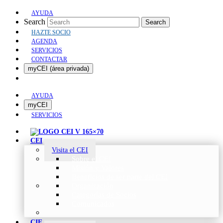
AYUDA
Search
Search
HAZTE SOCIO
AGENDA
SERVICIOS
CONTACTAR
myCEI (área privada)
AYUDA
myCEI
SERVICIOS
CEI
Visita el CEI
Sobre el CEI
Misión y Valores
Beneficios de ser parte del CEI
Organización
Categorías de Socios
Comunicados
CIE