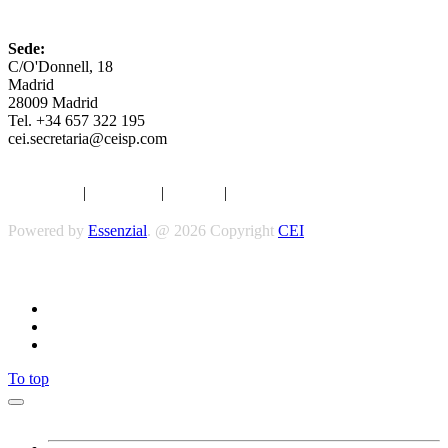
CEI
Sede:
C/O'Donnell, 18
Madrid
28009 Madrid
Tel. +34 657 322 195
cei.secretaria@ceisp.com
Aviso legal
|
Privacidad
|
Cookies
|
Términos y Condiciones
Powered by
Essenzial
. @ 2026 Copyright
CEI
Síguenos
To top