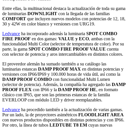
Entre ellas, la multinacional destaca la actualización de toda su gama
de luminarias
DOWNLIGHT
con la llegada de las familias
COMFORT
que incluyen nuevos modelos con potencias de 12, 18,
30 y 42W en color blanco y versiones con URG19.
Ledvance
ha incorporado además la luminaria
SPOT COMBO
FIRE PROOF
en dos gamas:
VALUE y ECO
, ambas con la
funcionalidad Multi Color (selector de temperatura de color). Por su
parte, la gama
SPOT COMBO FIRE PROOF VALUE
cuenta
con selector de potencia y aros intercambiables en distintos colores.
El proveedor alemán ha sumado también a su catálogo las
luminarias estancas
DAMP PROOF MAX
en distintas potencias y
versiones con IP66/IP69 y 100.000 horas de vida útil, así como la
DAMP PROOF COMBO
con funcionalidad Multi Lumen
(selector de potencia). Además, la compañía ha agregado las
DAMP
PROOF FLEX
con IP66 y la
DAMP PROOF HE
, en formato
clásico con IP65, que son las primeras estancas de la familia
EVERLOOP con módulo LED y driver reemplazables.
Ledvance
ha procedido también a la actualización de varias gamas.
Por un lado, la de proyectores asimétricos
FLOODLIGHT AREA
con nuevos productos disponibles en distintas potencias y con IP66.
Por otro, la línea de tubos
LEDTUBE T8 EM
cuyas nuevas