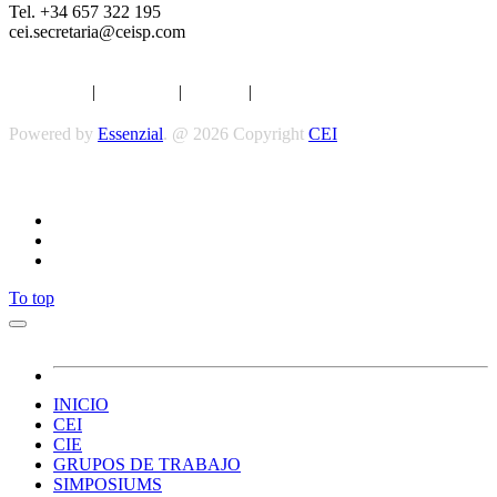
Tel. +34 657 322 195
cei.secretaria@ceisp.com
Aviso legal
|
Privacidad
|
Cookies
|
Términos y Condiciones
Powered by
Essenzial
. @ 2026 Copyright
CEI
Síguenos
To top
INICIO
CEI
CIE
GRUPOS DE TRABAJO
SIMPOSIUMS