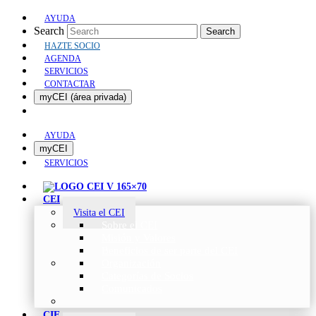
AYUDA
Search
Search
HAZTE SOCIO
AGENDA
SERVICIOS
CONTACTAR
myCEI (área privada)
AYUDA
myCEI
SERVICIOS
CEI
Visita el CEI
Sobre el CEI
Misión y Valores
Beneficios de ser parte del CEI
Organización
Categorías de Socios
Comunicados
CIE