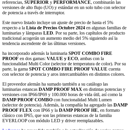
referencias,
SUPERIOR
y
PERFORMANCE
, combinarán las
versiones de alto flujo (UO) y estándar en un solo tubo con selector
de potencia a través de interruptor.
Este nuevo listado incluye un ajuste de precio de hasta el 5%
respecto a la
Lista de Precios Octubre 2024
en algunas familias de
luminarias y lámparas
LED
. Por su parte, los capítulos de producto
tradicional acogerán un aumento medio del 5% siguiendo así la
tendencia ascendente de las últimas versiones.
ha incorporado además la luminaria
SPOT COMBO FIRE
PROOF
en dos gamas:
VALUE y ECO
, ambas con la
funcionalidad Multi Color (selector de temperatura de color). Por su
parte, la gama
SPOT COMBO FIRE PROOF VALUE
cuenta
con selector de potencia y aros intercambiables en distintos colores.
El proveedor alemán ha sumado también a su catálogo las
luminarias estancas
DAMP PROOF MAX
en distintas potencias y
versiones con IP66/IP69 y 100.000 horas de vida útil, así como la
DAMP PROOF COMBO
con funcionalidad Multi Lumen
(selector de potencia). Además, la compañía ha agregado las
DAMP
PROOF FLEX
con IP66 y la
DAMP PROOF HE
, en formato
clásico con IP65, que son las primeras estancas de la familia
EVERLOOP con módulo LED y driver reemplazables.