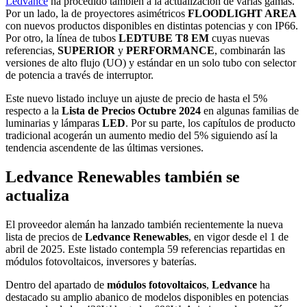
Ledvance
ha procedido también a la actualización de varias gamas.
Por un lado, la de proyectores asimétricos
FLOODLIGHT AREA
con nuevos productos disponibles en distintas potencias y con IP66.
Por otro, la línea de tubos
LEDTUBE T8 EM
cuyas nuevas
referencias,
SUPERIOR
y
PERFORMANCE
, combinarán las
versiones de alto flujo (UO) y estándar en un solo tubo con selector
de potencia a través de interruptor.
Este nuevo listado incluye un ajuste de precio de hasta el 5%
respecto a la
Lista de Precios Octubre 2024
en algunas familias de
luminarias y lámparas
LED
. Por su parte, los capítulos de producto
tradicional acogerán un aumento medio del 5% siguiendo así la
tendencia ascendente de las últimas versiones.
Ledvance Renewables también se
actualiza
El proveedor alemán ha lanzado también recientemente la nueva
lista de precios de
Ledvance
Renewables
, en vigor desde el 1 de
abril de 2025. Este listado contempla 59 referencias repartidas en
módulos fotovoltaicos, inversores y baterías.
Dentro del apartado de
módulos fotovoltaicos
,
Ledvance
ha
destacado su amplio abanico de modelos disponibles en potencias