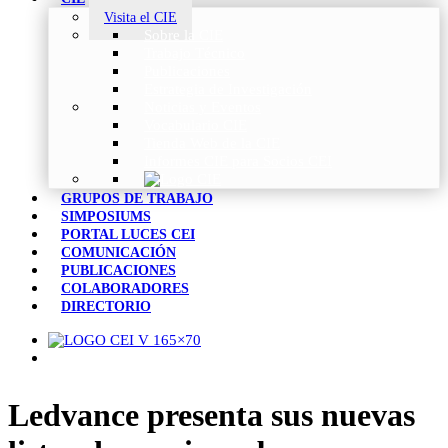
Visita el CIE
Sobre la CIE
Trabajo Técnico
Publicaciones
Estrategia de Investigación
Noticias y Eventos
Vocabulario CIE
Tienda Web de la CIE
Informes CIE para Socios CEI
GRUPOS DE TRABAJO
SIMPOSIUMS
PORTAL LUCES CEI
COMUNICACIÓN
PUBLICACIONES
COLABORADORES
DIRECTORIO
Ledvance presenta sus nuevas