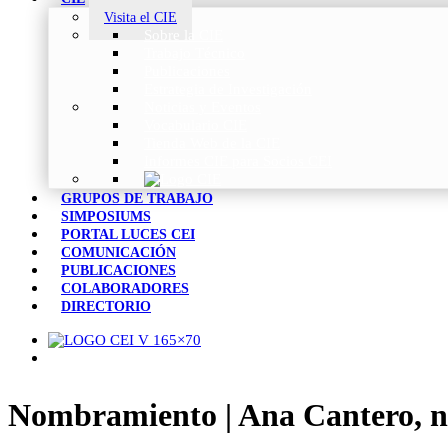
Visita el CIE
Sobre la CIE
Trabajo Técnico
Publicaciones
Estrategia de Investigación
Noticias y Eventos
Vocabulario CIE
Tienda Web de la CIE
Informes CIE para Socios CEI
GRUPOS DE TRABAJO
SIMPOSIUMS
PORTAL LUCES CEI
COMUNICACIÓN
PUBLICACIONES
COLABORADORES
DIRECTORIO
Nombramiento | Ana Cantero, nu