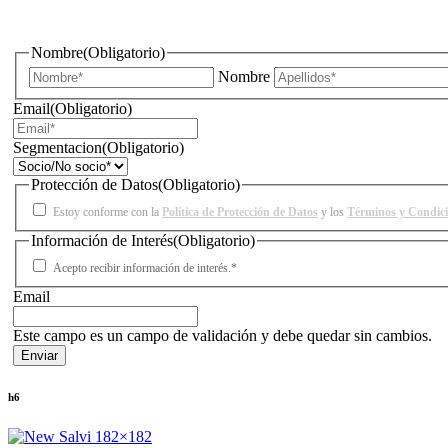
¿Quieres estar informado de todas las novedades sobre iluminac
Nombre
(Obligatorio)
Nombre
Email
(Obligatorio)
Segmentacion
(Obligatorio)
Protección de Datos
(Obligatorio)
Estoy conforme con la
Política de Protección de Datos
y los
Términos y Condic
Información de Interés
(Obligatorio)
Acepto recibir información de interés.*
Email
Este campo es un campo de validación y debe quedar sin cambios.
h6