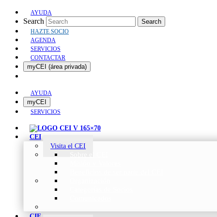
AYUDA
Search
Search
HAZTE SOCIO
AGENDA
SERVICIOS
CONTACTAR
myCEI (área privada)
AYUDA
myCEI
SERVICIOS
CEI
Visita el CEI
Sobre el CEI
Misión y Valores
Beneficios de ser parte del CEI
Organización
Categorías de Socios
Comunicados
CIE