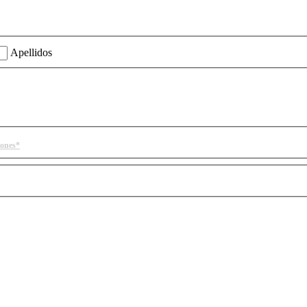
ión?
Apellidos
iones*