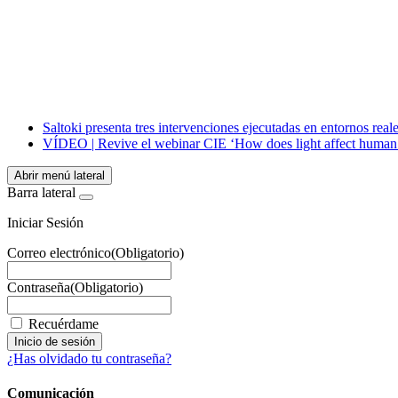
Facebook
X
LinkedIn
Email
WhatsApp
Saltoki presenta tres intervenciones ejecutadas en entornos reales
VÍDEO | Revive el webinar CIE ‘How does light affect human h
Abrir menú lateral
Barra lateral
Iniciar Sesión
Correo electrónico
(Obligatorio)
Contraseña
(Obligatorio)
Recuérdame
¿Has olvidado tu contraseña?
Comunicación