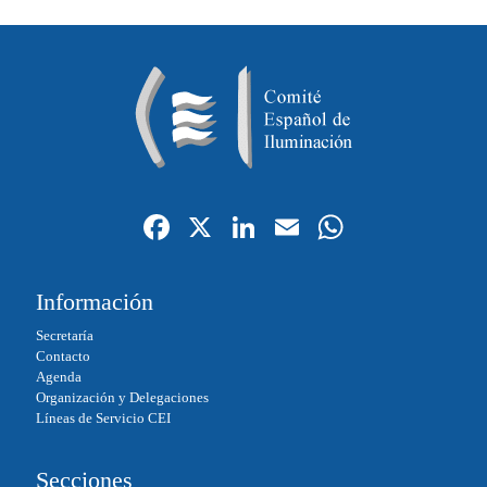
Fa
X
Li
E
W
ce
nk
m
ha
bo
ed
ail
ts
Información
ok
In
A
Secretaría
pp
Contacto
Agenda
Organización y Delegaciones
Líneas de Servicio CEI
Secciones