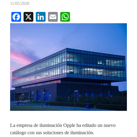
11/05/2020
Fa
X
Li
E
W
ce
nk
m
ha
bo
ed
ail
ts
ok
In
A
pp
La empresa de iluminación Opple ha editado un nuevo
catálogo con sus soluciones de iluminación.