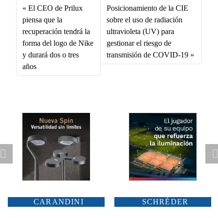
bo
ed
ail
ts
El CEO de Prilux
Posicionamiento de la CIE
ok
In
A
piensa que la
sobre el uso de radiación
recuperación tendrá la
ultravioleta (UV) para
pp
forma del logo de Nike
gestionar el riesgo de
y durará dos o tres
transmisión de COVID-19
años
CARANDINI
SCHRÉDER