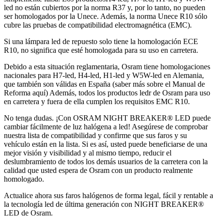
led no están cubiertos por la norma R37 y, por lo tanto, no pueden
ser homologados por la Unece. Además, la norma Unece R10 sólo
cubre las pruebas de compatibilidad electromagnética (EMC).
Si una lámpara led de repuesto solo tiene la homologación ECE
R10, no significa que esté homologada para su uso en carretera.
Debido a esta situación reglamentaria, Osram tiene homologaciones
nacionales para H7-led, H4-led, H1-led y W5W-led en Alemania,
que también son válidas en España (saber más sobre el Manual de
Reforma aquí) Además, todos los productos ledr de Osram para uso
en carretera y fuera de ella cumplen los requisitos EMC R10.
No tenga dudas. ¡Con OSRAM NIGHT BREAKER® LED puede
cambiar fácilmente de luz halógena a led! Asegúrese de comprobar
nuestra lista de compatibilidad y confirme que sus faros y su
vehículo están en la lista. Si es así, usted puede beneficiarse de una
mejor visión y visibilidad y al mismo tiempo, reducir el
deslumbramiento de todos los demás usuarios de la carretera con la
calidad que usted espera de Osram con un producto realmente
homologado.
Actualice ahora sus faros halógenos de forma legal, fácil y rentable a
la tecnología led de última generación con NIGHT BREAKER®
LED de Osram.