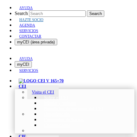
AYUDA
Search
Search
HAZTE SOCIO
AGENDA
SERVICIOS
CONTACTAR
myCEI (área privada)
AYUDA
myCEI
SERVICIOS
CEI
Visita el CEI
Sobre el CEI
Misión y Valores
Beneficios de ser parte del CEI
Organización
Categorías de Socios
Comunicados
CIE