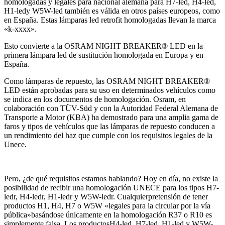
homologadas y legales para nacional alemana para H7-led, H4-led,
H1-ledy W5W-led también es válida en otros países europeos, como
en España. Estas lámparas led retrofit homologadas llevan la marca
«k-xxxx».
Esto convierte a la OSRAM NIGHT BREAKER® LED en la
primera lámpara led de sustitución homologada en Europa y en
España.
Como lámparas de repuesto, las OSRAM NIGHT BREAKER®
LED están aprobadas para su uso en determinados vehículos como
se indica en los documentos de homologación. Osram, en
colaboración con TÜV-Süd y con la Autoridad Federal Alemana de
Transporte a Motor (KBA) ha demostrado para una amplia gama de
faros y tipos de vehículos que las lámparas de repuesto conducen a
un rendimiento del haz que cumple con los requisitos legales de la
Unece.
Pero, ¿de qué requisitos estamos hablando? Hoy en día, no existe la
posibilidad de recibir una homologación UNECE para los tipos H7-
ledr, H4-ledr, H1-ledr y W5W-ledr. Cualquierpretensión de tener
productos H1, H4, H7 o W5W «legales para la circular por la vía
pública»basándose únicamente en la homologación R37 o R10 es
simplemente falsa. Los productosH4-led, H7-led, H1-led y W5W-