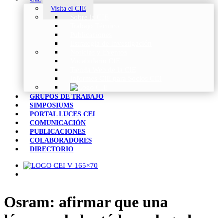
Visita el CIE
Sobre la CIE
Trabajo Técnico
Publicaciones
Estrategia de Investigación
Noticias y Eventos
Vocabulario CIE
Tienda Web de la CIE
Informes CIE para Socios CEI
GRUPOS DE TRABAJO
SIMPOSIUMS
PORTAL LUCES CEI
COMUNICACIÓN
PUBLICACIONES
COLABORADORES
DIRECTORIO
Osram: afirmar que una