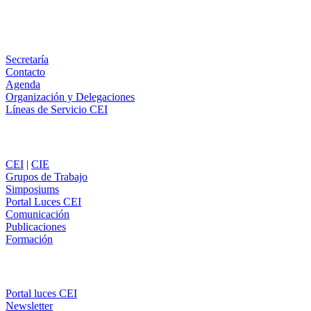
Email
WhatsApp
Información
Secretaría
Contacto
Agenda
Organización y Delegaciones
Líneas de Servicio CEI
Secciones
CEI
|
CIE
Grupos de Trabajo
Simposiums
Portal Luces CEI
Comunicación
Publicaciones
Formación
Comunicación
Portal luces CEI
Newsletter