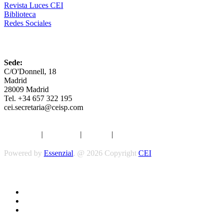
Revista Luces CEI
Biblioteca
Redes Sociales
CEI
Sede:
C/O'Donnell, 18
Madrid
28009 Madrid
Tel. +34 657 322 195
cei.secretaria@ceisp.com
Aviso legal
|
Privacidad
|
Cookies
|
Términos y Condiciones
Powered by
Essenzial
. @ 2026 Copyright
CEI
Síguenos