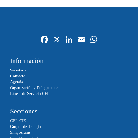
Fa
X
Li
E
W
ce
nk
m
ha
bo
ed
ail
ts
Información
ok
In
A
Secretaría
pp
Contacto
Agenda
Organización y Delegaciones
Líneas de Servicio CEI
Secciones
CEI
|
CIE
Grupos de Trabajo
Simposiums