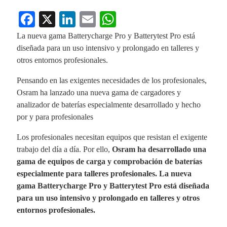
Fa
X
Li
E
W
ce
nk
m
ha
La nueva gama Batterycharge Pro y Batterytest Pro está
bo
ed
ail
ts
diseñada para un uso intensivo y prolongado en talleres y
otros entornos profesionales.
ok
In
A
pp
Pensando en las exigentes necesidades de los profesionales,
Osram ha lanzado una nueva gama de cargadores y
analizador de baterías especialmente desarrollado y hecho
por y para profesionales
Los profesionales necesitan equipos que resistan el exigente
trabajo del día a día. Por ello,
Osram ha desarrollado una
gama de equipos de carga y comprobación de baterías
especialmente para talleres profesionales. La nueva
gama Batterycharge Pro y Batterytest Pro está diseñada
para un uso intensivo y prolongado en talleres y otros
entornos profesionales.