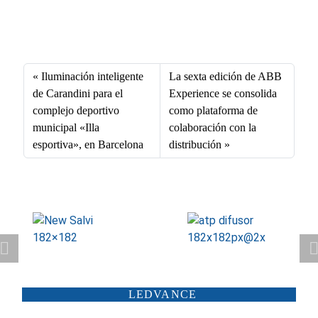
Fa
X
Li
E
W
ce
nk
m
ha
bo
ed
ail
ts
Iluminación inteligente
La sexta edición de ABB
ok
In
A
de Carandini para el
Experience se consolida
complejo deportivo
como plataforma de
pp
municipal «Illa
colaboración con la
esportiva», en Barcelona
distribución
ATP ILUMINACIÓN
CARANDINI
LEDVANCE
SCHRÉDER
ILUMINIA
SALTOKI
SALVI