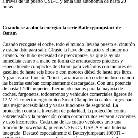
a través de un puerto USB-C y tenía una autonomía de hasta 20
horas.
Cuando se acabó la energía: la serie Batteryjumpstart de
Osram
Cuando recogiste el coche, todo el mundo llevaba puesto el cinturón
y estaba listo para salir. Giraste la llave de contacto y el motor no
arrancó. No hubo necesidad de preocuparse, ya que la ayuda
inmediata estuvo a mano en forma de arrancadores prácticos y
especialmente compactos de Osram para vehículos con motores de
gasolina de hasta seis litros o con motores diésel de hasta tres litros.
Y gracias a su función “boost”, arrancaron un coche incluso cuando
las baterías estaban completamente descargadas. Con una potencia
de hasta 1.500 amperios, fueron adecuados para la mayoría de
coches, furgonetas, todoterrenos y vehículos comerciales ligeros de
12 V. El conector ergonómico Smart Clamp tenía cables largos para
una mejor accesibilidad y varias funciones de seguridad. La
protección contra la inversión de polaridad, la protección contra
sobretensión y la protección contra cortocircuitos evitaron accidentes
y usos incorrectos. Cada una de las cuatro versiones tuvo una
función de powerbank, puertos USB-C y USB-A y una linterna
integrada. Destacó especialmente el Batteryjumpstart 1000TI –