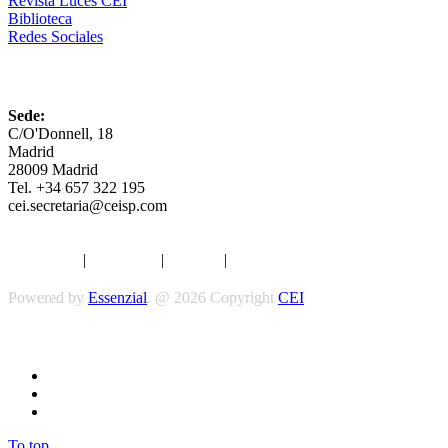
Revista Luces CEI
Biblioteca
Redes Sociales
CEI
Sede:
C/O'Donnell, 18
Madrid
28009 Madrid
Tel. +34 657 322 195
cei.secretaria@ceisp.com
Aviso legal
|
Privacidad
|
Cookies
|
Términos y Condiciones
Powered by
Essenzial
. @ 2026 Copyright
CEI
Síguenos
To top