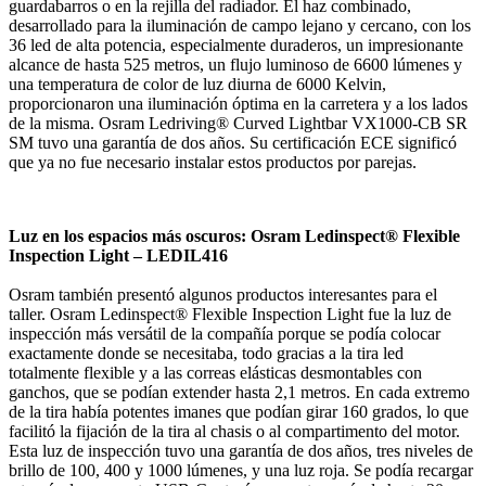
guardabarros o en la rejilla del radiador. El haz combinado,
desarrollado para la iluminación de campo lejano y cercano, con los
36 led de alta potencia, especialmente duraderos, un impresionante
alcance de hasta 525 metros, un flujo luminoso de 6600 lúmenes y
una temperatura de color de luz diurna de 6000 Kelvin,
proporcionaron una iluminación óptima en la carretera y a los lados
de la misma. Osram Ledriving® Curved Lightbar VX1000-CB SR
SM tuvo una garantía de dos años. Su certificación ECE significó
que ya no fue necesario instalar estos productos por parejas.
Luz en los espacios más oscuros: Osram Ledinspect® Flexible
Inspection Light – LEDIL416
Osram también presentó algunos productos interesantes para el
taller. Osram Ledinspect® Flexible Inspection Light fue la luz de
inspección más versátil de la compañía porque se podía colocar
exactamente donde se necesitaba, todo gracias a la tira led
totalmente flexible y a las correas elásticas desmontables con
ganchos, que se podían extender hasta 2,1 metros. En cada extremo
de la tira había potentes imanes que podían girar 160 grados, lo que
facilitó la fijación de la tira al chasis o al compartimento del motor.
Esta luz de inspección tuvo una garantía de dos años, tres niveles de
brillo de 100, 400 y 1000 lúmenes, y una luz roja. Se podía recargar