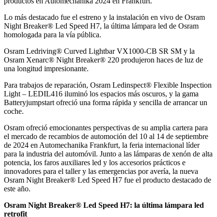
productos en Automechanika 2024 en Frankfurt.
Lo más destacado fue el estreno y la instalación en vivo de Osram
Night Breaker® Led Speed H7, la última lámpara led de Osram
homologada para la vía pública.
Osram Ledriving® Curved Lightbar VX1000-CB SR SM y la
Osram Xenarc® Night Breaker® 220 produjeron haces de luz de
una longitud impresionante.
Para trabajos de reparación, Osram Ledinspect® Flexible Inspection
Light – LEDIL416 iluminó los espacios más oscuros, y la gama
Batteryjumpstart ofreció una forma rápida y sencilla de arrancar un
coche.
Osram ofreció emocionantes perspectivas de su amplia cartera para
el mercado de recambios de automoción del 10 al 14 de septiembre
de 2024 en Automechanika Frankfurt, la feria internacional líder
para la industria del automóvil. Junto a las lámparas de xenón de alta
potencia, los faros auxiliares led y los accesorios prácticos e
innovadores para el taller y las emergencias por avería, la nueva
Osram Night Breaker® Led Speed H7 fue el producto destacado de
este año.
Osram Night Breaker® Led Speed H7: la última lámpara led
retrofit