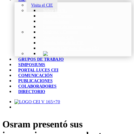
Visita el CIE
Sobre la CIE
Trabajo Técnico
Publicaciones
Estrategia de Investigación
Noticias y Eventos
Vocabulario CIE
Tienda Web de la CIE
Informes CIE para Socios CEI
GRUPOS DE TRABAJO
SIMPOSIUMS
PORTAL LUCES CEI
COMUNICACIÓN
PUBLICACIONES
COLABORADORES
DIRECTORIO
Osram presentó sus