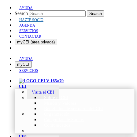
AYUDA
Search
Search
HAZTE SOCIO
AGENDA
SERVICIOS
CONTACTAR
myCEI (área privada)
AYUDA
myCEI
SERVICIOS
CEI
Visita el CEI
Sobre el CEI
Misión y Valores
Beneficios de ser parte del CEI
Organización
Categorías de Socios
Comunicados
CIE