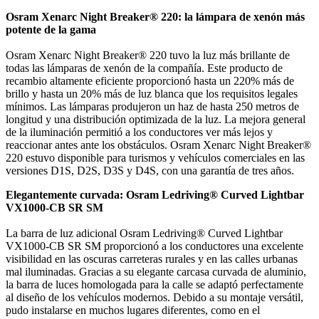
Osram Xenarc Night Breaker® 220: la lámpara de xenón más
potente de la gama
Osram Xenarc Night Breaker® 220 tuvo la luz más brillante de
todas las lámparas de xenón de la compañía. Este producto de
recambio altamente eficiente proporcionó hasta un 220% más de
brillo y hasta un 20% más de luz blanca que los requisitos legales
mínimos. Las lámparas produjeron un haz de hasta 250 metros de
longitud y una distribución optimizada de la luz. La mejora general
de la iluminación permitió a los conductores ver más lejos y
reaccionar antes ante los obstáculos. Osram Xenarc Night Breaker®
220 estuvo disponible para turismos y vehículos comerciales en las
versiones D1S, D2S, D3S y D4S, con una garantía de tres años.
Elegantemente curvada: Osram Ledriving® Curved Lightbar
VX1000-CB SR SM
La barra de luz adicional Osram Ledriving® Curved Lightbar
VX1000-CB SR SM proporcionó a los conductores una excelente
visibilidad en las oscuras carreteras rurales y en las calles urbanas
mal iluminadas. Gracias a su elegante carcasa curvada de aluminio,
la barra de luces homologada para la calle se adaptó perfectamente
al diseño de los vehículos modernos. Debido a su montaje versátil,
pudo instalarse en muchos lugares diferentes, como en el