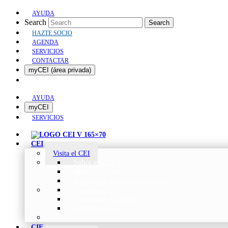
AYUDA
Search
Search
HAZTE SOCIO
AGENDA
SERVICIOS
CONTACTAR
myCEI (área privada)
AYUDA
myCEI
SERVICIOS
CEI
Visita el CEI
Sobre el CEI
Misión y Valores
Beneficios de ser parte del CEI
Organización
Categorías de Socios
Comunicados
CIE