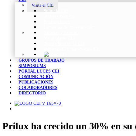
Visita el CIE
Sobre la CIE
Trabajo Técnico
Publicaciones
Estrategia de Investigación
Noticias y Eventos
Vocabulario CIE
Tienda Web de la CIE
Informes CIE para Socios CEI
GRUPOS DE TRABAJO
SIMPOSIUMS
PORTAL LUCES CEI
COMUNICACIÓN
PUBLICACIONES
COLABORADORES
DIRECTORIO
Prilux ha crecido un 30% en su 