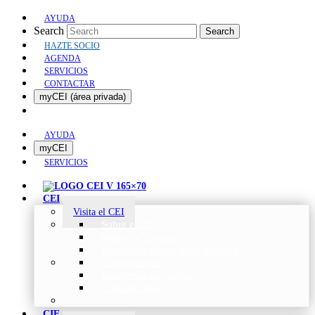
AYUDA
Search
Search
HAZTE SOCIO
AGENDA
SERVICIOS
CONTACTAR
myCEI (área privada)
AYUDA
myCEI
SERVICIOS
CEI
Visita el CEI
Sobre el CEI
Misión y Valores
Beneficios de ser parte del CEI
Organización
Categorías de Socios
Comunicados
CIE