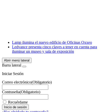
Facebook
X
LinkedIn
Email
WhatsApp
Lamp ilumina el nuevo edificio de Oficinas Oxxeo
Ledvance presenta cinco claves a tener en cuenta para
iluminar un museo y sala de exposición
Abrir menú lateral
Barra lateral
Iniciar Sesión
Correo electrónico
(Obligatorio)
Contraseña
(Obligatorio)
Recuérdame
¿Has olvidado tu contraseña?