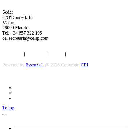
CEI
Sede:
C/O'Donnell, 18
Madrid
28009 Madrid
Tel. +34 657 322 195
cei.secretaria@ceisp.com
Aviso legal
|
Privacidad
|
Cookies
|
Términos y Condiciones
Powered by
Essenzial
. @ 2026 Copyright
CEI
Síguenos
To top