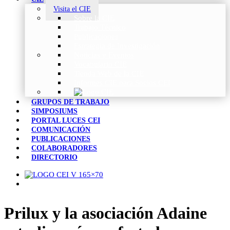
Visita el CIE
Sobre la CIE
Trabajo Técnico
Publicaciones
Estrategia de Investigación
Noticias y Eventos
Vocabulario CIE
Tienda Web de la CIE
Informes CIE para Socios CEI
GRUPOS DE TRABAJO
SIMPOSIUMS
PORTAL LUCES CEI
COMUNICACIÓN
PUBLICACIONES
COLABORADORES
DIRECTORIO
Prilux y la asociación Adaine