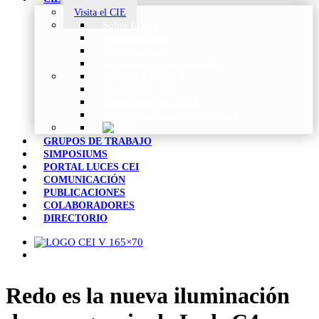
Visita el CIE
Sobre la CIE
Trabajo Técnico
Publicaciones
Estrategia de Investigación
Noticias y Eventos
Vocabulario CIE
Tienda Web de la CIE
Informes CIE para Socios CEI
GRUPOS DE TRABAJO
SIMPOSIUMS
PORTAL LUCES CEI
COMUNICACIÓN
PUBLICACIONES
COLABORADORES
DIRECTORIO
Redo es la nueva iluminación