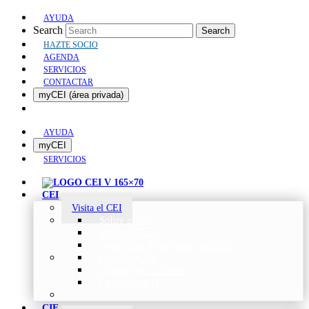
AYUDA
Search
Search
HAZTE SOCIO
AGENDA
SERVICIOS
CONTACTAR
myCEI (área privada)
AYUDA
myCEI
SERVICIOS
CEI
Visita el CEI
Sobre el CEI
Misión y Valores
Beneficios de ser parte del CEI
Organización
Categorías de Socios
Comunicados
CIE