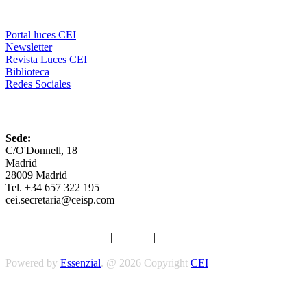
Comunicación
Portal luces CEI
Newsletter
Revista Luces CEI
Biblioteca
Redes Sociales
CEI
Sede:
C/O'Donnell, 18
Madrid
28009 Madrid
Tel. +34 657 322 195
cei.secretaria@ceisp.com
Aviso legal
|
Privacidad
|
Cookies
|
Términos y Condiciones
Powered by
Essenzial
. @ 2026 Copyright
CEI
Síguenos