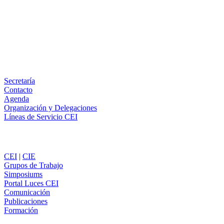
X
LinkedIn
Email
WhatsApp
Información
Secretaría
Contacto
Agenda
Organización y Delegaciones
Líneas de Servicio CEI
Secciones
CEI
|
CIE
Grupos de Trabajo
Simposiums
Portal Luces CEI
Comunicación
Publicaciones
Formación