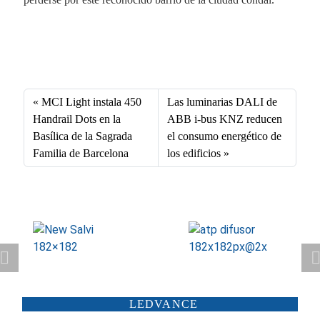
Fa
X
Li
E
W
ce
nk
m
ha
bo
ed
ail
ts
MCI Light instala 450
Las luminarias DALI de
ok
In
A
Handrail Dots en la
ABB i-bus KNZ reducen
Basílica de la Sagrada
el consumo energético de
pp
Familia de Barcelona
los edificios
ATP ILUMINACIÓN
CARANDINI
LEDVANCE
SCHRÉDER
ILUMINIA
SALTOKI
SALVI