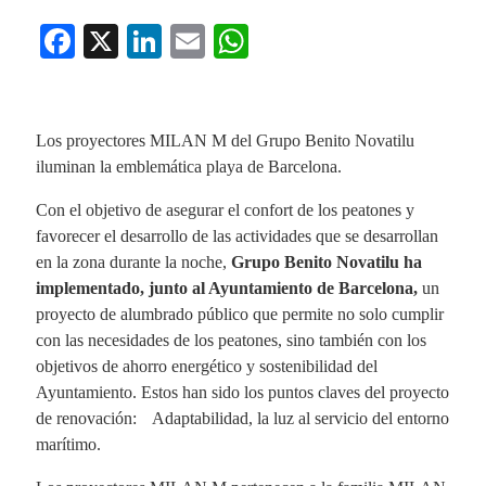
Fa
X
Li
E
W
ce
nk
m
ha
bo
ed
ail
ts
ok
In
A
Los proyectores MILAN M del Grupo Benito Novatilu
iluminan la emblemática playa de Barcelona.
pp
Con el objetivo de asegurar el confort de los peatones y
favorecer el desarrollo de las actividades que se desarrollan
en la zona durante la noche,
Grupo Benito Novatilu ha
implementado, junto al Ayuntamiento de Barcelona,
un
proyecto de alumbrado público que permite no solo cumplir
con las necesidades de los peatones, sino también con los
objetivos de ahorro energético y sostenibilidad del
Ayuntamiento. Estos han sido los puntos claves del proyecto
de renovación: Adaptabilidad, la luz al servicio del entorno
marítimo.