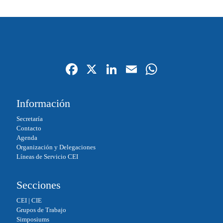
Fa
X
Li
E
W
ce
nk
m
ha
bo
ed
ail
ts
Información
ok
In
A
Secretaría
pp
Contacto
Agenda
Organización y Delegaciones
Líneas de Servicio CEI
Secciones
CEI
|
CIE
Grupos de Trabajo
Simposiums