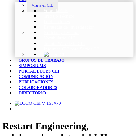
Visita el CIE
Sobre la CIE
Trabajo Técnico
Publicaciones
Estrategia de Investigación
Noticias y Eventos
Vocabulario CIE
Tienda Web de la CIE
Informes CIE para Socios CEI
GRUPOS DE TRABAJO
SIMPOSIUMS
PORTAL LUCES CEI
COMUNICACIÓN
PUBLICACIONES
COLABORADORES
DIRECTORIO
Restart Engineering,