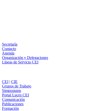
X
LinkedIn
Email
WhatsApp
Información
Secretaría
Contacto
Agenda
Organización y Delegaciones
Líneas de Servicio CEI
Secciones
CEI
|
CIE
Grupos de Trabajo
Simposiums
Portal Luces CEI
Comunicación
Publicaciones
Formación