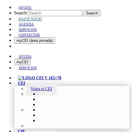
AYUDA
Search
Search
HAZTE SOCIO
AGENDA
SERVICIOS
CONTACTAR
myCEI (área privada)
AYUDA
myCEI
SERVICIOS
CEI
Visita el CEI
Sobre el CEI
Misión y Valores
Beneficios de ser parte del CEI
Organización
Categorías de Socios
Comunicados
CIE