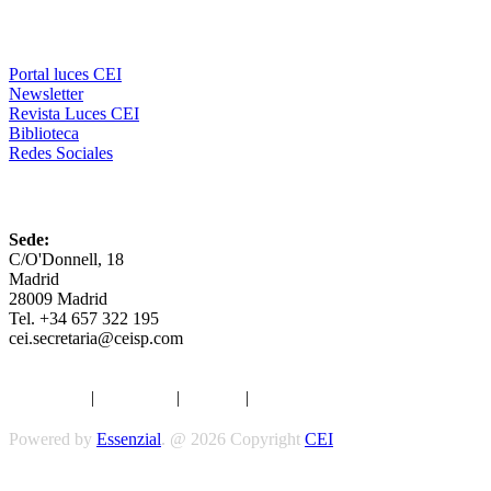
Comunicación
Portal luces CEI
Newsletter
Revista Luces CEI
Biblioteca
Redes Sociales
CEI
Sede:
C/O'Donnell, 18
Madrid
28009 Madrid
Tel. +34 657 322 195
cei.secretaria@ceisp.com
Aviso legal
|
Privacidad
|
Cookies
|
Términos y Condiciones
Powered by
Essenzial
. @ 2026 Copyright
CEI
Síguenos