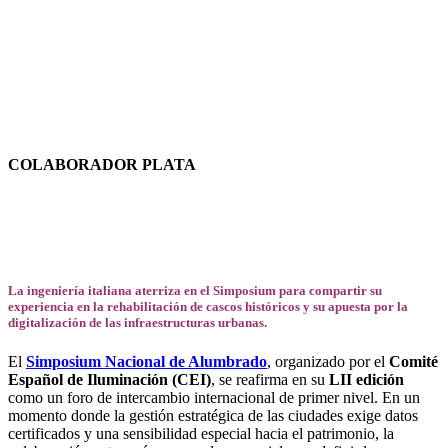
Email
WhatsApp
COLABORADOR PLATA
La ingeniería italiana aterriza en el Simposium para compartir su
experiencia en la rehabilitación de cascos históricos y su apuesta por la
digitalización de las infraestructuras urbanas.
El
Simposium Nacional de Alumbrado
, organizado por el
Comité
Español de Iluminación (CEI)
, se reafirma en su
LII edición
como un foro de intercambio internacional de primer nivel. En un
momento donde la gestión estratégica de las ciudades exige datos
certificados y una sensibilidad especial hacia el patrimonio, la