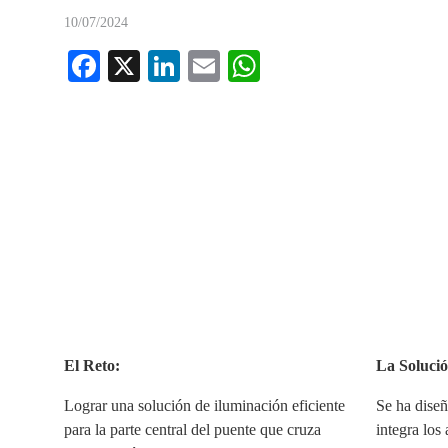
10/07/2024
Fa
X
Li
E
W
ce
nk
m
ha
bo
ed
ail
ts
ok
In
A
pp
El Reto:
La Solució
Lograr una solución de iluminación eficiente
Se ha dise
para la parte central del puente que cruza
integra los