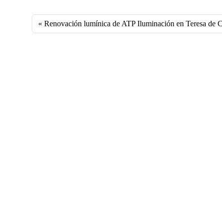
ce
nk
m
ha
bo
ed
ail
ts
Renovación lumínica de ATP Iluminación en Teresa de C
ok
In
A
pp