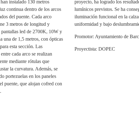
e han instalado 130 metros
proyecto, ha logrado los resultad
 luz continua dentro de los arcos
lumínicos previstos. Se ha cons
ados del puente. Cada arco
iluminación funcional en la calza
ene 3 metros de longitud y
uniformidad y bajo deslumbrami
s pantallas led de 2700K, 10W y
Promotor: Ayuntamiento de Barc
a una de 1,5 metros, con ópticas
 para esta sección. Las
Proyectista: DOPEC
entre cada arco se realizan
nte mediante rótulas que
ustar la curvatura. Además, se
do portezuelas en los paneles
el puente, que alojan cofred con
.