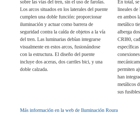
sobre las vías del tren, sin el uso de farolas.
En total, s
Los arcos situados en los laterales del puente
lineales de
cumplen una doble función: proporcionar
en ambos l
iluminación y actuar como barrera de
metálico ti
seguridad contra la caída de objetos a la vía
alberga do
del tren. Las luminarias debían integrarse
CRI80, cad
visualmente en estos arcos, fusionándose
específicas
con la estructura. El diseño del puente
conexiones 
incluye dos aceras, dos carriles bici, y una
mecánicame
doble calzada.
permiten aj
han integra
metálicos d
sus fusibles
Más información en la web de Iluminación Roura
Fa
X
Li
E
W