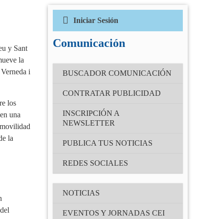
Iniciar Sesión
Correo electrónico
(Obligatorio)
Comunicación
eu y Sant
mueve la
a Verneda i
Contraseña
BUSCADOR COMUNICACIÓN
(Obligatorio)
CONTRATAR PUBLICIDAD
re los
Recuérdame
INSCRIPCIÓN A
 en una
NEWSLETTER
 movilidad
¿Has olvidado tu contraseña?
de la
PUBLICA TUS NOTICIAS
REDES SOCIALES
NOTICIAS
n
del
EVENTOS Y JORNADAS CEI