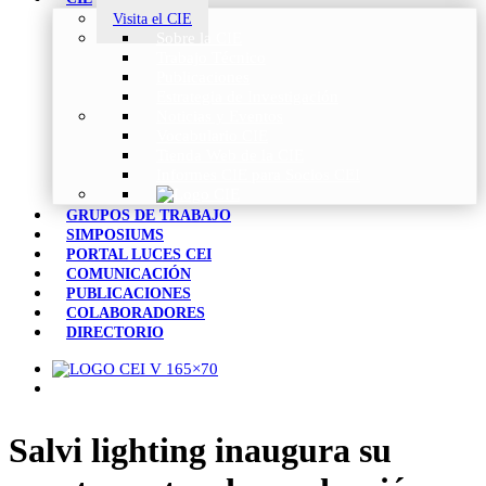
Visita el CIE
Sobre la CIE
Trabajo Técnico
Publicaciones
Estrategia de Investigación
Noticias y Eventos
Vocabulario CIE
Tienda Web de la CIE
Informes CIE para Socios CEI
GRUPOS DE TRABAJO
SIMPOSIUMS
PORTAL LUCES CEI
COMUNICACIÓN
PUBLICACIONES
COLABORADORES
DIRECTORIO
Salvi lighting inaugura su