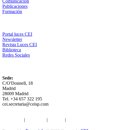
Comunicación
Publicaciones
Formación
Comunicación
Portal luces CEI
Newsletter
Revista Luces CEI
Biblioteca
Redes Sociales
CEI
Sede:
C/O'Donnell, 18
Madrid
28009 Madrid
Tel. +34 657 322 195
cei.secretaria@ceisp.com
Aviso legal
|
Privacidad
|
Cookies
|
Términos y Condiciones