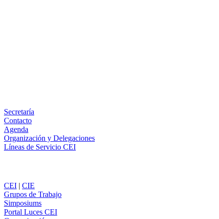
Facebook
X
LinkedIn
Email
WhatsApp
Información
Secretaría
Contacto
Agenda
Organización y Delegaciones
Líneas de Servicio CEI
Secciones
CEI
|
CIE
Grupos de Trabajo
Simposiums
Portal Luces CEI