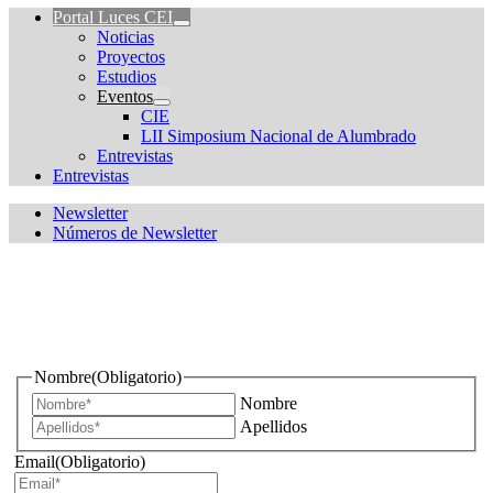
Portal Luces CEI
Noticias
Proyectos
Estudios
Eventos
CIE
LII Simposium Nacional de Alumbrado
Entrevistas
Entrevistas
Newsletter
Números de Newsletter
¿Quieres estar informado de todas las novedades sobre
iluminación?
Nombre
(Obligatorio)
Nombre
Apellidos
Email
(Obligatorio)