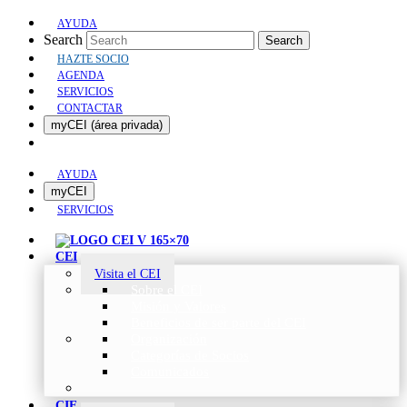
AYUDA
Search
Search
HAZTE SOCIO
AGENDA
SERVICIOS
CONTACTAR
myCEI (área privada)
AYUDA
myCEI
SERVICIOS
CEI
Visita el CEI
Sobre el CEI
Misión y Valores
Beneficios de ser parte del CEI
Organización
Categorías de Socios
Comunicados
CIE