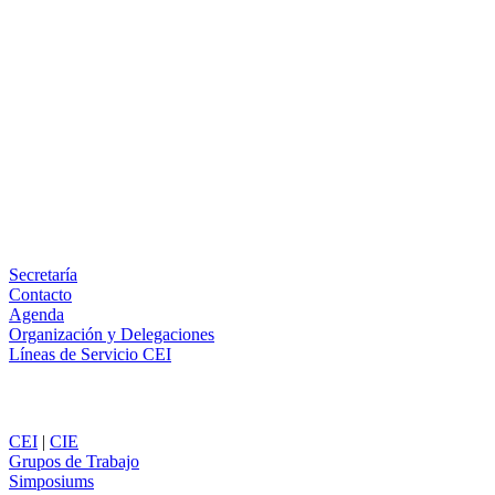
Facebook
X
LinkedIn
Email
WhatsApp
Información
Secretaría
Contacto
Agenda
Organización y Delegaciones
Líneas de Servicio CEI
Secciones
CEI
|
CIE
Grupos de Trabajo
Simposiums