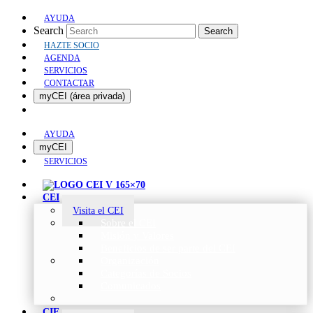
AYUDA
Search
Search
HAZTE SOCIO
AGENDA
SERVICIOS
CONTACTAR
myCEI (área privada)
AYUDA
myCEI
SERVICIOS
CEI
Visita el CEI
Sobre el CEI
Misión y Valores
Beneficios de ser parte del CEI
Organización
Categorías de Socios
Comunicados
CIE