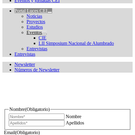
Eventos y jornadas CEI
Portal Luces CEI
Noticias
Proyectos
Estudios
Eventos
CIE
LII Simposium Nacional de Alumbrado
Entrevistas
Entrevistas
Newsletter
Números de Newsletter
¿Quieres estar informado de todas las novedades sobre
iluminación?
Nombre
(Obligatorio)
Nombre
Apellidos
Email
(Obligatorio)