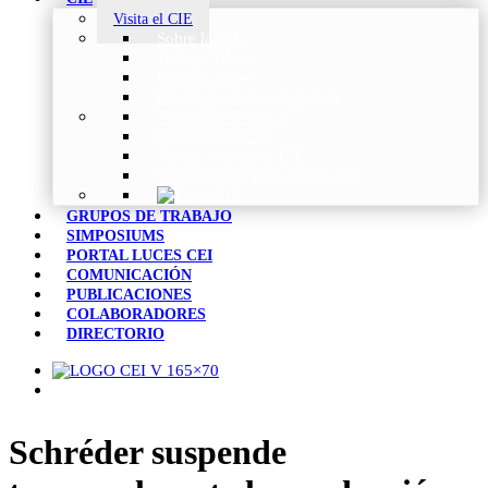
Visita el CIE
Sobre la CIE
Trabajo Técnico
Publicaciones
Estrategia de Investigación
Noticias y Eventos
Vocabulario CIE
Tienda Web de la CIE
Informes CIE para Socios CEI
GRUPOS DE TRABAJO
SIMPOSIUMS
PORTAL LUCES CEI
COMUNICACIÓN
PUBLICACIONES
COLABORADORES
DIRECTORIO
Schréder suspende