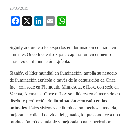
28/05/2019
Fa
X
Li
E
W
ce
nk
m
ha
bo
ed
ail
ts
ok
In
A
Signify adquiere a los expertos en iluminación centrada en
animales Once Inc. e iLox para capturar un crecimiento
pp
atractivo en iluminación agrícola.
Signify, el líder mundial en iluminación, amplía su negocio
de iluminación agrícola a través de la adquisición de Once
Inc., con sede en Plymouth, Minnesota, e iLox, con sede en
Vechta, Alemania. Once e iLox son líderes en el mercado en
diseño y producción de
iluminación centrada en los
animales
. Estos sistemas de iluminación, hechos a medida,
mejoran la calidad de vida del ganado, lo que conduce a una
producción más saludable y mejorada para el agricultor.