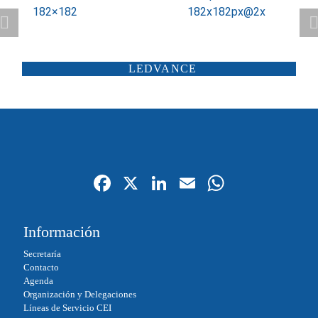
ATP ILUMINACIÓN
CARANDINI
LEDVANCE
SCHRÉDER
ILUMINIA
SALTOKI
SALVI
Fa
X
Li
E
W
ce
nk
m
ha
bo
ed
ail
ts
Información
ok
In
A
Secretaría
pp
Contacto
Agenda
Organización y Delegaciones
Líneas de Servicio CEI