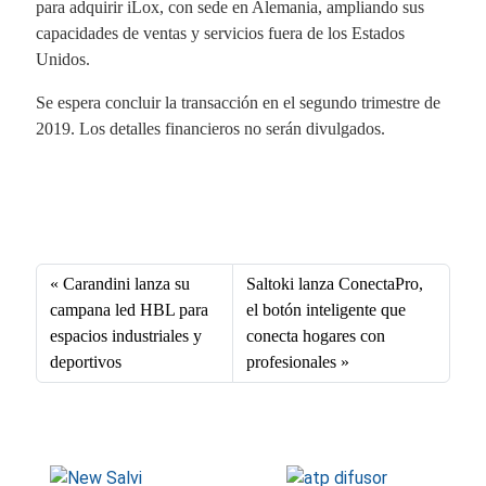
para adquirir iLox, con sede en Alemania, ampliando sus
capacidades de ventas y servicios fuera de los Estados
Unidos.
Se espera concluir la transacción en el segundo trimestre de
2019. Los detalles financieros no serán divulgados.
Fa
X
Li
E
W
ce
nk
m
ha
bo
ed
ail
ts
Carandini lanza su
Saltoki lanza ConectaPro,
ok
In
A
campana led HBL para
el botón inteligente que
espacios industriales y
conecta hogares con
pp
deportivos
profesionales