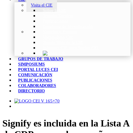
Visita el CIE
Sobre la CIE
Trabajo Técnico
Publicaciones
Estrategia de Investigación
Noticias y Eventos
Vocabulario CIE
Tienda Web de la CIE
Informes CIE para Socios CEI
GRUPOS DE TRABAJO
SIMPOSIUMS
PORTAL LUCES CEI
COMUNICACIÓN
PUBLICACIONES
COLABORADORES
DIRECTORIO
Signify es incluida en la Lista A