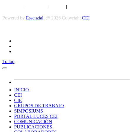
Aviso legal
|
Privacidad
|
Cookies
|
Términos y Condiciones
Powered by
Essenzial
. @ 2026 Copyright
CEI
Síguenos
To top
INICIO
CEI
CIE
GRUPOS DE TRABAJO
SIMPOSIUMS
PORTAL LUCES CEI
COMUNICACIÓN
PUBLICACIONES