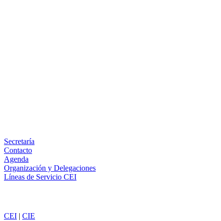
Facebook
X
LinkedIn
Email
WhatsApp
Información
Secretaría
Contacto
Agenda
Organización y Delegaciones
Líneas de Servicio CEI
Secciones
CEI
|
CIE