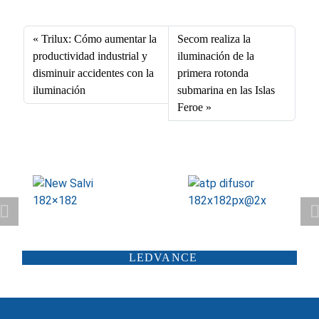
ce
nk
m
ha
bo
ed
ail
ts
Trilux: Cómo aumentar la
Secom realiza la
ok
In
A
productividad industrial y
iluminación de la
disminuir accidentes con la
primera rotonda
pp
iluminación
submarina en las Islas
Feroe
ATP ILUMINACIÓN
CARANDINI
LEDVANCE
SCHRÉDER
ILUMINIA
SALTOKI
SALVI