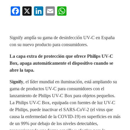
Fa
X
Li
E
W
ce
nk
m
ha
bo
ed
ail
ts
ok
In
A
Signify amplía su gama de desinfección UV-C en España
con su nuevo producto para consumidores.
pp
La capa extra de protección que ofrece Philips UV-C
Box, apaga automáticamente el dispositivo cuando se
abre la tapa.
Signify
, el líder mundial en iluminación, está ampliando su
gama de productos UV-C para consumidores con el
lanzamiento de Philips UV-C Box para objetos pequeños.
La Philips UV-C Box, equipada con fuentes de luz UV-C
de Philips, puede inactivar el SARS-CoV-2 (el virus que
causa la enfermedad de la COVID-19) en superficies en más
de un 99% por debajo de los niveles detectables,