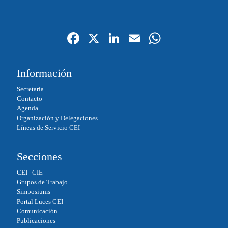
Fa
X
Li
E
W
ce
nk
m
ha
bo
ed
ail
ts
Información
ok
In
A
Secretaría
pp
Contacto
Agenda
Organización y Delegaciones
Líneas de Servicio CEI
Secciones
CEI
|
CIE
Grupos de Trabajo
Simposiums
Portal Luces CEI
Comunicación
Publicaciones