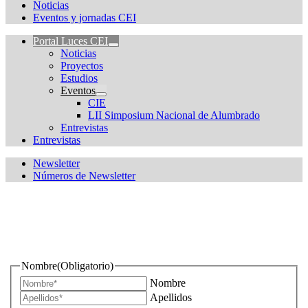
Noticias
Eventos y jornadas CEI
Portal Luces CEI
Noticias
Proyectos
Estudios
Eventos
CIE
LII Simposium Nacional de Alumbrado
Entrevistas
Entrevistas
Newsletter
Números de Newsletter
¿Quieres estar informado de todas las novedades sobre
iluminación?
Nombre
(Obligatorio)
Nombre
Apellidos