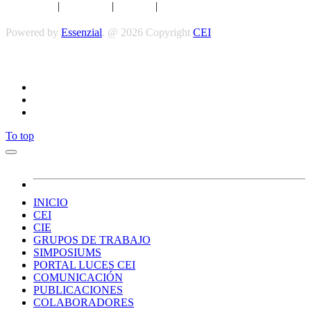
Aviso legal
|
Privacidad
|
Cookies
|
Términos y Condiciones
Powered by
Essenzial
. @ 2026 Copyright
CEI
Síguenos
To top
INICIO
CEI
CIE
GRUPOS DE TRABAJO
SIMPOSIUMS
PORTAL LUCES CEI
COMUNICACIÓN
PUBLICACIONES
COLABORADORES