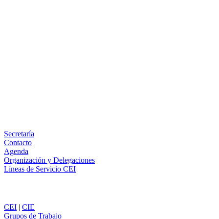
Facebook
X
LinkedIn
Email
WhatsApp
Información
Secretaría
Contacto
Agenda
Organización y Delegaciones
Líneas de Servicio CEI
Secciones
CEI
|
CIE
Grupos de Trabajo