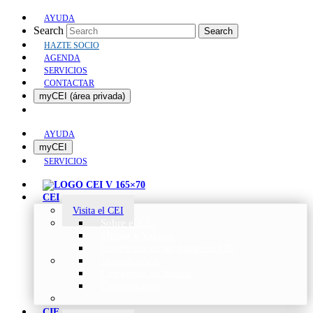
AYUDA
Search
Search
HAZTE SOCIO
AGENDA
SERVICIOS
CONTACTAR
myCEI (área privada)
AYUDA
myCEI
SERVICIOS
CEI
Visita el CEI
Sobre el CEI
Misión y Valores
Beneficios de ser parte del CEI
Organización
Categorías de Socios
Comunicados
CIE