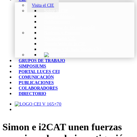
Visita el CIE
Sobre la CIE
Trabajo Técnico
Publicaciones
Estrategia de Investigación
Noticias y Eventos
Vocabulario CIE
Tienda Web de la CIE
Informes CIE para Socios CEI
GRUPOS DE TRABAJO
SIMPOSIUMS
PORTAL LUCES CEI
COMUNICACIÓN
PUBLICACIONES
COLABORADORES
DIRECTORIO
Simon e i2CAT unen fuerzas