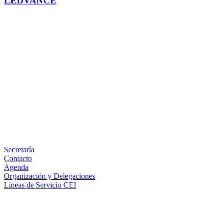
LEDVANCE
Facebook
X
LinkedIn
Email
WhatsApp
Información
Secretaría
Contacto
Agenda
Organización y Delegaciones
Líneas de Servicio CEI
Secciones