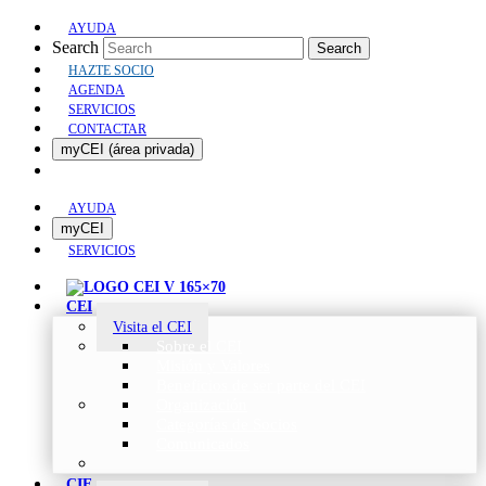
AYUDA
Search
Search
HAZTE SOCIO
AGENDA
SERVICIOS
CONTACTAR
myCEI (área privada)
AYUDA
myCEI
SERVICIOS
CEI
Visita el CEI
Sobre el CEI
Misión y Valores
Beneficios de ser parte del CEI
Organización
Categorías de Socios
Comunicados
CIE