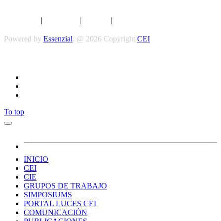
Aviso legal
|
Privacidad
|
Cookies
|
Términos y Condiciones
Powered by
Essenzial
. @ 2026 Copyright
CEI
Síguenos
To top
INICIO
CEI
CIE
GRUPOS DE TRABAJO
SIMPOSIUMS
PORTAL LUCES CEI
COMUNICACIÓN