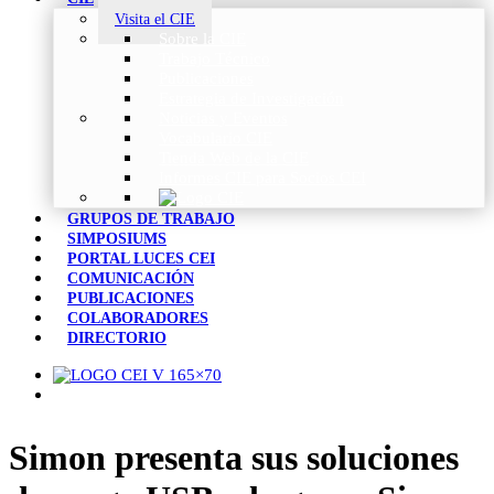
Visita el CIE
Sobre la CIE
Trabajo Técnico
Publicaciones
Estrategia de Investigación
Noticias y Eventos
Vocabulario CIE
Tienda Web de la CIE
Informes CIE para Socios CEI
GRUPOS DE TRABAJO
SIMPOSIUMS
PORTAL LUCES CEI
COMUNICACIÓN
PUBLICACIONES
COLABORADORES
DIRECTORIO
Simon presenta sus soluciones