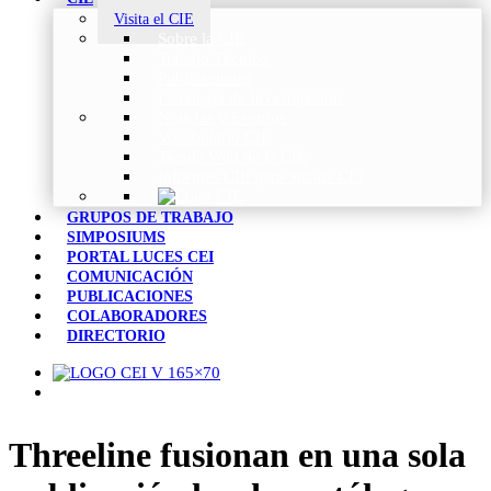
Visita el CIE
Sobre la CIE
Trabajo Técnico
Publicaciones
Estrategia de Investigación
Noticias y Eventos
Vocabulario CIE
Tienda Web de la CIE
Informes CIE para Socios CEI
GRUPOS DE TRABAJO
SIMPOSIUMS
PORTAL LUCES CEI
COMUNICACIÓN
PUBLICACIONES
COLABORADORES
DIRECTORIO
Threeline fusionan en una sola