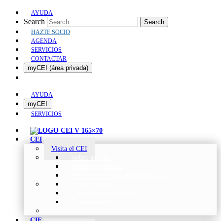
AYUDA
Search
Search
HAZTE SOCIO
AGENDA
SERVICIOS
CONTACTAR
myCEI (área privada)
AYUDA
myCEI
SERVICIOS
CEI
Visita el CEI
Sobre el CEI
Misión y Valores
Beneficios de ser parte del CEI
Organización
Categorías de Socios
Comunicados
CIE