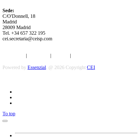
Sede:
C/O'Donnell, 18
Madrid
28009 Madrid
Tel. +34 657 322 195
cei.secretaria@ceisp.com
Aviso legal
|
Privacidad
|
Cookies
|
Términos y Condiciones
Powered by
Essenzial
. @ 2026 Copyright
CEI
Síguenos
To top