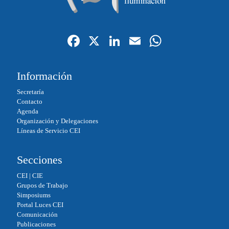
Fa
X
Li
E
W
ce
nk
m
ha
bo
ed
ail
ts
Información
ok
In
A
Secretaría
pp
Contacto
Agenda
Organización y Delegaciones
Líneas de Servicio CEI
Secciones
CEI
|
CIE
Grupos de Trabajo
Simposiums
Portal Luces CEI
Comunicación
Publicaciones