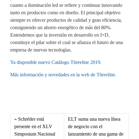
cuanto a iluminación led se refiere y continuar innovando
tanto en productos como en diseño. El principal objetivo
siempre es ofrecer productos de calidad y gran eficiencia,
consiguiendo un ahorro energético de más del 80%.
Entendemos que la inversión en desarrollo en I+D,
constituye el pilar sobre el cual se afianza el futuro de una
empresa de nuevas tecnologías.
Ya disponible nuevo Catálogo Threeline 2019.
Más información y novedades en la web de Threeline.
Fa
X
Li
E
W
ce
nk
m
ha
bo
ed
ail
ts
Schréder está
ELT suma una nueva línea
ok
In
A
presente en el XLV
de negocio con el
Simposium Nacional
lanzamiento de una gama de
pp