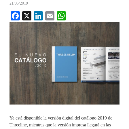
21/05/2019
Fa
X
Li
E
W
ce
nk
m
ha
bo
ed
ail
ts
ok
In
A
pp
Ya está disponible la versión digital del catálogo 2019 de
Threeline, mientras que la versión impresa llegará en las