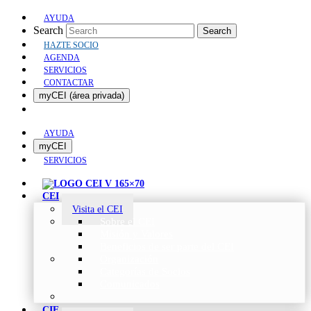
AYUDA
Search
Search
HAZTE SOCIO
AGENDA
SERVICIOS
CONTACTAR
myCEI (área privada)
AYUDA
myCEI
SERVICIOS
CEI
Visita el CEI
Sobre el CEI
Misión y Valores
Beneficios de ser parte del CEI
Organización
Categorías de Socios
Comunicados
CIE