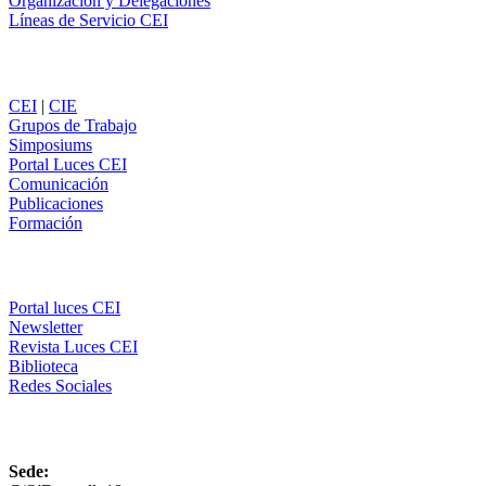
Organización y Delegaciones
Líneas de Servicio CEI
Secciones
CEI
|
CIE
Grupos de Trabajo
Simposiums
Portal Luces CEI
Comunicación
Publicaciones
Formación
Comunicación
Portal luces CEI
Newsletter
Revista Luces CEI
Biblioteca
Redes Sociales
CEI
Sede: