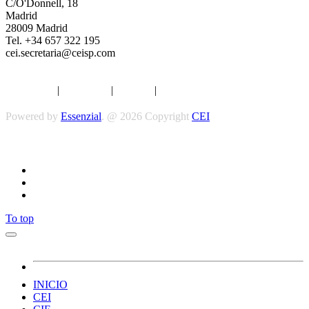
C/O'Donnell, 18
Madrid
28009 Madrid
Tel. +34 657 322 195
cei.secretaria@ceisp.com
Aviso legal
|
Privacidad
|
Cookies
|
Términos y Condiciones
Powered by
Essenzial
. @ 2026 Copyright
CEI
Síguenos
To top
INICIO
CEI