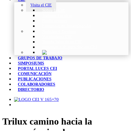
Visita el CIE
Sobre la CIE
Trabajo Técnico
Publicaciones
Estrategia de Investigación
Noticias y Eventos
Vocabulario CIE
Tienda Web de la CIE
Informes CIE para Socios CEI
GRUPOS DE TRABAJO
SIMPOSIUMS
PORTAL LUCES CEI
COMUNICACIÓN
PUBLICACIONES
COLABORADORES
DIRECTORIO
Trilux camino hacia la