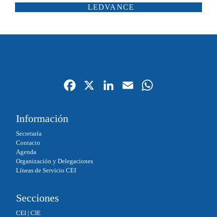
ATP ILUMINACIÓN
CARANDINI
LEDVANCE
SCHRÉDER
ILUMINIA
SALTOKI
SALVI
Fa
X
Li
E
W
ce
nk
m
ha
bo
ed
ail
ts
Información
ok
In
A
Secretaría
pp
Contacto
Agenda
Organización y Delegaciones
Líneas de Servicio CEI
Secciones
CEI
|
CIE