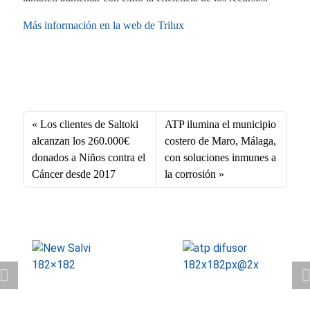
Más información en la web de Trilux
Fa
X
Li
E
W
ce
nk
m
ha
bo
ed
ail
ts
Los clientes de Saltoki
ATP ilumina el municipio
ok
In
A
alcanzan los 260.000€
costero de Maro, Málaga,
donados a Niños contra el
con soluciones inmunes a
pp
Cáncer desde 2017
la corrosión