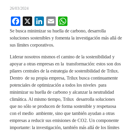
26/03/2024
Fa
X
Li
E
W
ce
nk
m
ha
Se busca minimizar su huella de carbono, desarrolla
bo
ed
ail
ts
soluciones sostenibles y fomenta la investigación más allá de
sus límites corporativos.
ok
In
A
pp
Liderar nosotros mismos el camino de la sostenibilidad y
apoyar a otras empresas en la transformación: estos son dos
pilares centrales de la estrategia de sostenibilidad de Trilux.
Dentro de su propia empresa, Trilux busca continuamente
potenciales de optimización a todos los niveles para
minimizar su huella de carbono y alcanzar la neutralidad
climática. Al mismo tiempo, Trilux desarrolla soluciones
que no sólo se producen de forma sostenible y respetuosa
con el medio ambiente, sino que también ayudan a otras
empresas a reducir sus emisiones de CO2. Un componente
importante: la investigación, también más allá de los límites