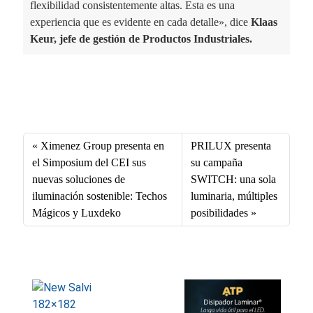
flexibilidad consistentemente altas. Esta es una
experiencia que es evidente en cada detalle», dice
Klaas
Keur, jefe de gestión de Productos Industriales.
Fa
X
Li
E
W
ce
nk
m
ha
bo
ed
ail
ts
Ximenez Group presenta en
PRILUX presenta
ok
In
A
el Simposium del CEI sus
su campaña
nuevas soluciones de
SWITCH: una sola
pp
iluminación sostenible: Techos
luminaria, múltiples
Mágicos y Luxdeko
posibilidades