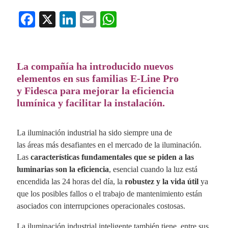
Fa
X
Li
E
W
ce
nk
m
ha
bo
ed
ail
ts
ok
In
A
La compañía ha introducido nuevos
elementos en sus familias E-Line Pro
pp
y
Fidesca
para mejorar la eficiencia
lumínica y facilitar la instalación.
La iluminación industrial ha sido siempre una de
las áreas más desafiantes en el mercado de la iluminación.
Las
características fundamentales que se piden a las
luminarias son la eficiencia
, esencial cuando la luz está
encendida las 24 horas del día, la
robustez y la vida útil
ya
que los posibles fallos o el trabajo de mantenimiento están
asociados con interrupciones operacionales costosas.
La iluminación industrial inteligente también tiene, entre sus