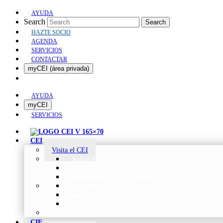
AYUDA
Search
Search
HAZTE SOCIO
AGENDA
SERVICIOS
CONTACTAR
myCEI (área privada)
AYUDA
myCEI
SERVICIOS
CEI
Visita el CEI
Sobre el CEI
Misión y Valores
Beneficios de ser parte del CEI
Organización
Categorías de Socios
Comunicados
CIE