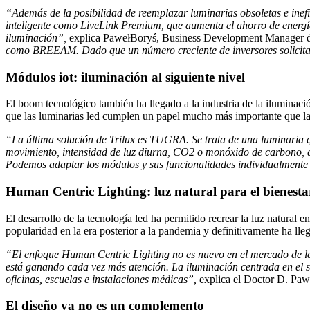
“Además de la posibilidad de reemplazar luminarias obsoletas e inef
inteligente como LiveLink Premium, que aumenta el ahorro de energía 
iluminación”,
explica PawełBoryś, Business Development Manager de
como BREEAM. Dado que un número creciente de inversores solicita es
Módulos iot: iluminación al siguiente nivel
El boom tecnológico también ha llegado a la industria de la iluminación
que las luminarias led cumplen un papel mucho más importante que la
“La última solución de Trilux es TUGRA. Se trata de una luminaria q
movimiento, intensidad de luz diurna, CO2 o monóxido de carbono, as
Podemos adaptar los módulos y sus funcionalidades individualmente a
Human Centric Lighting: luz natural para el bienesta
El desarrollo de la tecnología led ha permitido recrear la luz natural
popularidad en la era posterior a la pandemia y definitivamente ha lle
“El enfoque Human Centric Lighting no es nuevo en el mercado de la i
está ganando cada vez más atención. La iluminación centrada en el s
oficinas, escuelas e instalaciones médicas”,
explica el Doctor D. Paw
El diseño ya no es un complemento