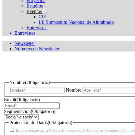
Proyectos
Estudios
Eventos
CIE
LII Simposium Nacional de Alumbrado
Entrevistas
Entrevistas
Newsletter
Números de Newsletter
¿Quieres estar informado de todas las novedades sobre iluminac
Nombre
(Obligatorio)
Nombre
Email
(Obligatorio)
Segmentacion
(Obligatorio)
Protección de Datos
(Obligatorio)
Estoy conforme con la
Política de Protección de Datos
y los
Términos y Condic