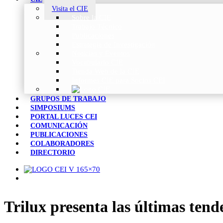
Visita el CIE
Sobre la CIE
Trabajo Técnico
Publicaciones
Estrategia de Investigación
Noticias y Eventos
Vocabulario CIE
Tienda Web de la CIE
Informes CIE para Socios CEI
GRUPOS DE TRABAJO
SIMPOSIUMS
PORTAL LUCES CEI
COMUNICACIÓN
PUBLICACIONES
COLABORADORES
DIRECTORIO
Trilux presenta las últimas tend