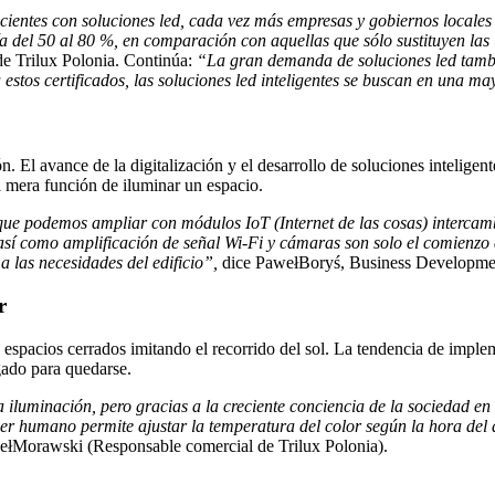
icientes con soluciones led, cada vez más empresas y gobiernos locale
del 50 al 80 %, en comparación con aquellas que sólo sustituyen las l
 Trilux Polonia. Continúa:
“La gran demanda de soluciones led tambié
tos certificados, las soluciones led inteligentes se buscan en una m
. El avance de la digitalización y el desarrollo de soluciones inteligen
 mera función de iluminar un espacio.
ue podemos ampliar con módulos IoT (Internet de las cosas) intercamb
í como amplificación de señal Wi-Fi y cámaras son solo el comienzo del
 las necesidades del edificio”,
dice PawełBoryś, Business Developmen
r
 en espacios cerrados imitando el recorrido del sol. La tendencia de im
gado para quedarse.
luminación, pero gracias a la creciente conciencia de la sociedad en 
er humano permite ajustar la temperatura del color según la hora del
ełMorawski (Responsable comercial de Trilux Polonia).