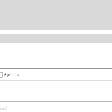
ión?
Apellidos
iones*