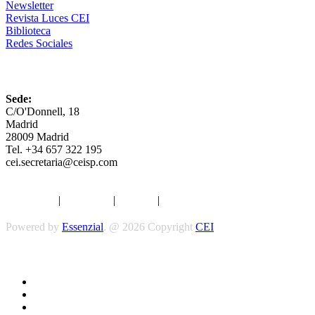
Newsletter
Revista Luces CEI
Biblioteca
Redes Sociales
CEI
Sede:
C/O'Donnell, 18
Madrid
28009 Madrid
Tel. +34 657 322 195
cei.secretaria@ceisp.com
Aviso legal
|
Privacidad
|
Cookies
|
Términos y Condiciones
Powered by
Essenzial
. @ 2026 Copyright
CEI
Síguenos