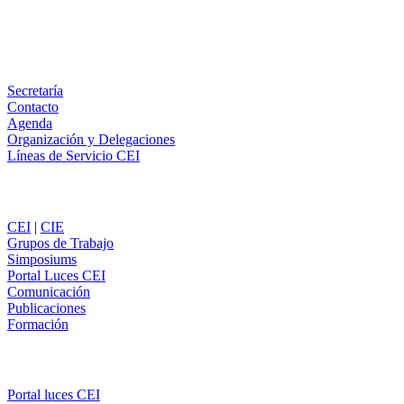
Email
WhatsApp
Información
Secretaría
Contacto
Agenda
Organización y Delegaciones
Líneas de Servicio CEI
Secciones
CEI
|
CIE
Grupos de Trabajo
Simposiums
Portal Luces CEI
Comunicación
Publicaciones
Formación
Comunicación
Portal luces CEI