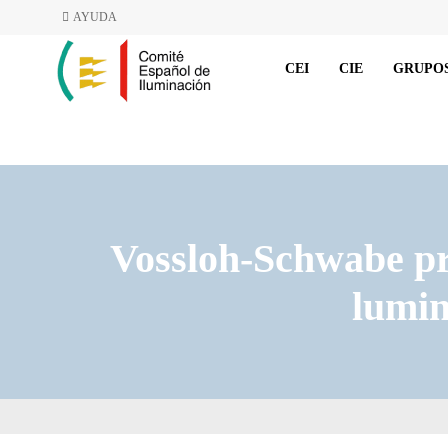
AYUDA
CEI
CIE
GRUPOS
Vossloh-Schwabe p
lumin