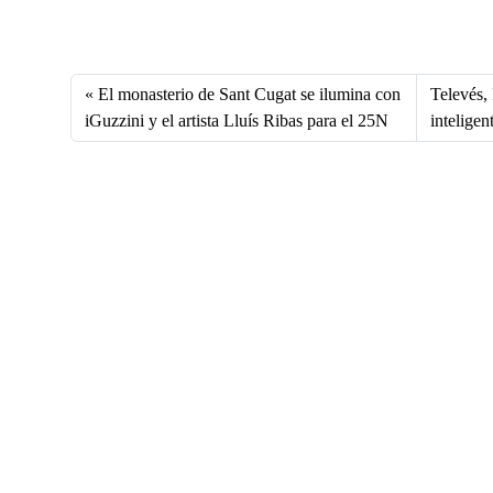
Fa
X
Li
E
W
ce
nk
m
ha
bo
ed
ail
ts
El monasterio de Sant Cugat se ilumina con
Televés,
ok
In
A
iGuzzini y el artista Lluís Ribas para el 25N
inteligen
pp