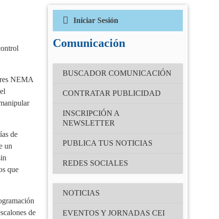
Iniciar Sesión
Correo electrónico
(Obligatorio)
Comunicación
ontrol
Contraseña
BUSCADOR COMUNICACIÓN
(Obligatorio)
tores NEMA
el
CONTRATAR PUBLICIDAD
 manipular
Recuérdame
INSCRIPCIÓN A
NEWSLETTER
ías de
¿Has olvidado tu contraseña?
PUBLICA TUS NOTICIAS
e un
sin
REDES SOCIALES
os que
NOTICIAS
rogramación
escalones de
EVENTOS Y JORNADAS CEI