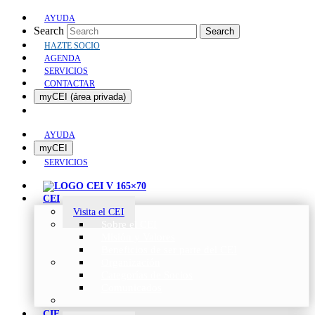
AYUDA
Search
Search
HAZTE SOCIO
AGENDA
SERVICIOS
CONTACTAR
myCEI (área privada)
AYUDA
myCEI
SERVICIOS
CEI
Visita el CEI
Sobre el CEI
Misión y Valores
Beneficios de ser parte del CEI
Organización
Categorías de Socios
Comunicados
CIE