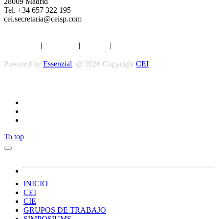
28009 Madrid
Tel. +34 657 322 195
cei.secretaria@ceisp.com
Aviso legal
|
Privacidad
|
Cookies
|
Términos y Condiciones
Powered by
Essenzial
. @ 2026 Copyright
CEI
Síguenos
To top
INICIO
CEI
CIE
GRUPOS DE TRABAJO
SIMPOSIUMS