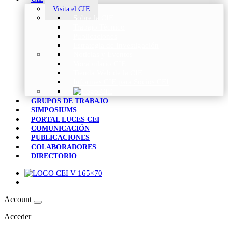
Visita el CIE
Sobre la CIE
Trabajo Técnico
Publicaciones
Estrategia de Investigación
Noticias y Eventos
Vocabulario CIE
Tienda Web de la CIE
Informes CIE para Socios CEI
GRUPOS DE TRABAJO
SIMPOSIUMS
PORTAL LUCES CEI
COMUNICACIÓN
PUBLICACIONES
COLABORADORES
DIRECTORIO
Account
Acceder