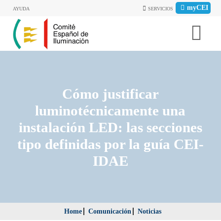
myCEI
AYUDA
SERVICIOS
Cómo justificar
luminotécnicamente una
instalación LED: las secciones
tipo definidas por la guía CEI-
IDAE
Home
Comunicación
Noticias