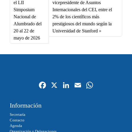
el LII
vicepresidente de Asuntos
Simposium
Internacionales del CEI, entre el
Nacional de
2% de los científicos más
Alumbrado del
prestigiosos del mundo según la
20 al 22 de
Universidad de Stanford
mayo de 2026
Fa
X
Li
E
W
ce
nk
m
ha
bo
ed
ail
ts
Información
ok
In
A
Secretaría
pp
Contacto
Agenda
Organización y Delegaciones