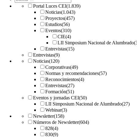
Portal Luces CEI
(1.839)
Noticias
(1.043)
Proyectos
(457)
Estudios
(56)
Eventos
(310)
CIE
(4)
LII Simposium Nacional de Alumbrado
(
Entrevistas
(15)
Entrevistas
(9)
Noticias
(120)
Corporativas
(49)
Normas y recomendaciones
(57)
Reconocimientos
(4)
Entrevistas
(27)
Formación
(51)
Eventos y jornadas CEI
(50)
LII Simposium Nacional de Alumbrado
(27)
Webinar
(3)
Newsletter
(158)
Números de Newsletter
(604)
828
(4)
830
(9)