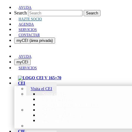
AYUDA
Search
Search
HAZTE SOCIO
AGENDA
SERVICIOS
CONTACTAR
myCEI (área privada)
AYUDA
myCEI
SERVICIOS
CEI
Visita el CEI
Sobre el CEI
Misión y Valores
Beneficios de ser parte del CEI
Organización
Categorías de Socios
Comunicados
CIE