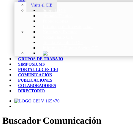
Visita el CIE
Sobre la CIE
Trabajo Técnico
Publicaciones
Estrategia de Investigación
Noticias y Eventos
Vocabulario CIE
Tienda Web de la CIE
Informes CIE para Socios CEI
GRUPOS DE TRABAJO
SIMPOSIUMS
PORTAL LUCES CEI
COMUNICACIÓN
PUBLICACIONES
COLABORADORES
DIRECTORIO
Buscador Comunicación