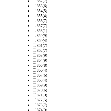
852
(7)
853
(6)
854
(5)
855
(4)
856
(7)
857
(7)
858
(1)
859
(9)
860
(4)
861
(7)
862
(7)
863
(9)
864
(9)
865
(8)
866
(4)
867
(6)
868
(4)
869
(9)
870
(6)
871
(9)
872
(5)
873
(7)
874
(9)