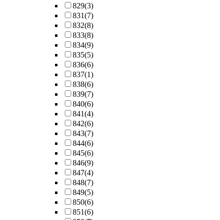
829
(3)
831
(7)
832
(8)
833
(8)
834
(9)
835
(5)
836
(6)
837
(1)
838
(6)
839
(7)
840
(6)
841
(4)
842
(6)
843
(7)
844
(6)
845
(6)
846
(9)
847
(4)
848
(7)
849
(5)
850
(6)
851
(6)