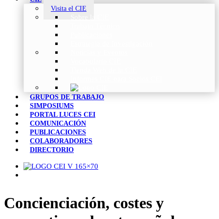
Visita el CIE
Sobre la CIE
Trabajo Técnico
Publicaciones
Estrategia de Investigación
Noticias y Eventos
Vocabulario CIE
Tienda Web de la CIE
Informes CIE para Socios CEI
GRUPOS DE TRABAJO
SIMPOSIUMS
PORTAL LUCES CEI
COMUNICACIÓN
PUBLICACIONES
COLABORADORES
DIRECTORIO
Concienciación, costes y