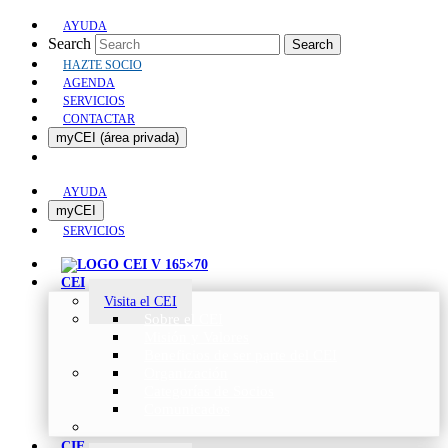
AYUDA
Search
Search
HAZTE SOCIO
AGENDA
SERVICIOS
CONTACTAR
myCEI (área privada)
AYUDA
myCEI
SERVICIOS
CEI
Visita el CEI
Sobre el CEI
Misión y Valores
Beneficios de ser parte del CEI
Organización
Categorías de Socios
Comunicados
CIE