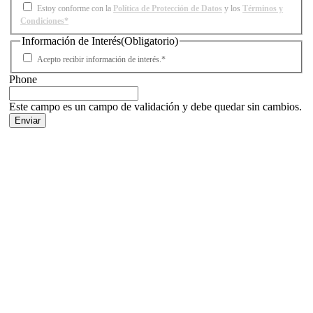
Estoy conforme con la
Política de Protección de Datos
y los
Términos y
Condiciones*
Información de Interés
(Obligatorio)
Acepto recibir información de interés.*
Phone
Este campo es un campo de validación y debe quedar sin cambios.
Facebook
X
LinkedIn
Email
WhatsApp
Información