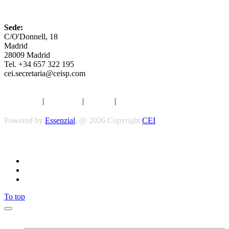
CEI
Sede:
C/O'Donnell, 18
Madrid
28009 Madrid
Tel. +34 657 322 195
cei.secretaria@ceisp.com
Aviso legal
|
Privacidad
|
Cookies
|
Términos y Condiciones
Powered by
Essenzial
. @ 2026 Copyright
CEI
Síguenos
To top