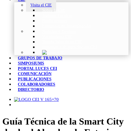
Visita el CIE
Sobre la CIE
Trabajo Técnico
Publicaciones
Estrategia de Investigación
Noticias y Eventos
Vocabulario CIE
Tienda Web de la CIE
Informes CIE para Socios CEI
GRUPOS DE TRABAJO
SIMPOSIUMS
PORTAL LUCES CEI
COMUNICACIÓN
PUBLICACIONES
COLABORADORES
DIRECTORIO
Guía Técnica de la Smart City