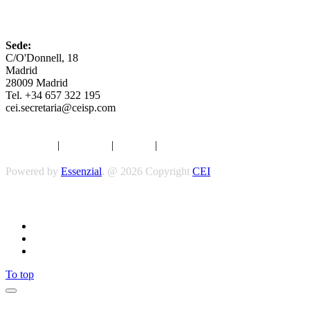
CEI
Sede:
C/O'Donnell, 18
Madrid
28009 Madrid
Tel. +34 657 322 195
cei.secretaria@ceisp.com
Aviso legal
|
Privacidad
|
Cookies
|
Términos y Condiciones
Powered by
Essenzial
. @ 2026 Copyright
CEI
Síguenos
To top