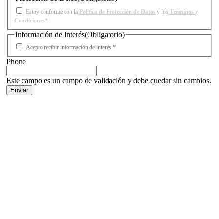
Estoy conforme con la
Política de Protección de Datos
y los
Términos y
Condiciones*
Información de Interés
(Obligatorio)
Acepto recibir información de interés.*
Phone
Este campo es un campo de validación y debe quedar sin cambios.
Facebook
X
LinkedIn
Email
WhatsApp
Información