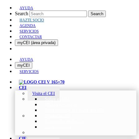
AYUDA
Search
Search
HAZTE SOCIO
AGENDA
SERVICIOS
CONTACTAR
myCEI (área privada)
AYUDA
myCEI
SERVICIOS
CEI
Visita el CEI
Sobre el CEI
Misión y Valores
Beneficios de ser parte del CEI
Organización
Categorías de Socios
Comunicados
CIE