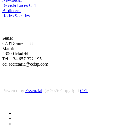
Newsletter
Revista Luces CEI
Biblioteca
Redes Sociales
CEI
Sede:
C/O'Donnell, 18
Madrid
28009 Madrid
Tel. +34 657 322 195
cei.secretaria@ceisp.com
Aviso legal
|
Privacidad
|
Cookies
|
Términos y Condiciones
Powered by
Essenzial
. @ 2026 Copyright
CEI
Síguenos