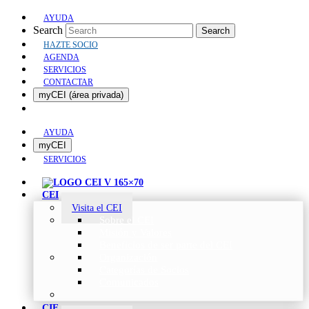
AYUDA
Search
Search
HAZTE SOCIO
AGENDA
SERVICIOS
CONTACTAR
myCEI (área privada)
AYUDA
myCEI
SERVICIOS
CEI
Visita el CEI
Sobre el CEI
Misión y Valores
Beneficios de ser parte del CEI
Organización
Categorías de Socios
Comunicados
CIE