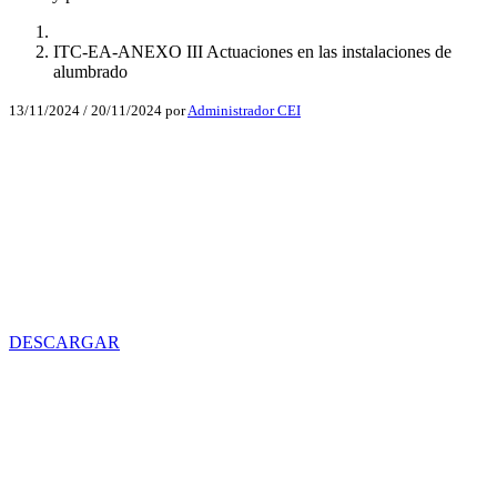
ITC-EA-ANEXO III Actuaciones en las instalaciones de
alumbrado
13/11/2024
/
20/11/2024
por
Administrador CEI
Facebook
X
LinkedIn
Email
WhatsApp
DESCARGAR
Facebook
X
LinkedIn