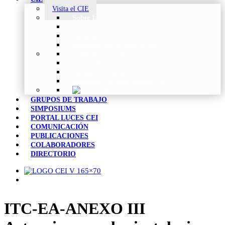
Visita el CIE
Sobre la CIE
Trabajo Técnico
Publicaciones
Estrategia de Investigación
Noticias y Eventos
Vocabulario CIE
Tienda Web de la CIE
Informes CIE para Socios CEI
GRUPOS DE TRABAJO
SIMPOSIUMS
PORTAL LUCES CEI
COMUNICACIÓN
PUBLICACIONES
COLABORADORES
DIRECTORIO
ITC-EA-ANEXO III