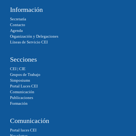
bo
ed
ail
ts
Información
ok
In
A
Secretaría
pp
Contacto
Agenda
Organización y Delegaciones
Líneas de Servicio CEI
Secciones
CEI
|
CIE
Grupos de Trabajo
Simposiums
Portal Luces CEI
Comunicación
Publicaciones
Formación
Comunicación
Portal luces CEI
Newsletter