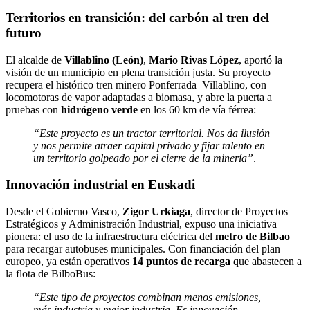
Territorios en transición: del carbón al tren del
futuro
El alcalde de
Villablino (León)
,
Mario Rivas López
, aportó la
visión de un municipio en plena transición justa. Su proyecto
recupera el histórico tren minero Ponferrada–Villablino, con
locomotoras de vapor adaptadas a biomasa, y abre la puerta a
pruebas con
hidrógeno verde
en los 60 km de vía férrea:
“Este proyecto es un tractor territorial. Nos da ilusión
y nos permite atraer capital privado y fijar talento en
un territorio golpeado por el cierre de la minería”
.
Innovación industrial en Euskadi
Desde el Gobierno Vasco,
Zigor Urkiaga
, director de Proyectos
Estratégicos y Administración Industrial, expuso una iniciativa
pionera: el uso de la infraestructura eléctrica del
metro de Bilbao
para recargar autobuses municipales. Con financiación del plan
europeo, ya están operativos
14 puntos de recarga
que abastecen a
la flota de BilboBus:
“Este tipo de proyectos combinan menos emisiones,
más industria y mejor industria. Es innovación