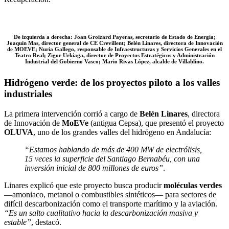
De izquierda a derecha: Joan Groizard Payeras, secretario de Estado de Energía;
Joaquín Mas, director general de CE Crevillent; Belén Linares, directora de Innovación
de MOEVE; Nuria Gallego, responsable de Infraestructuras y Servicios Generales en el
Teatro Real; Zigor Urkiaga, director de Proyectos Estratégicos y Administración
Industrial del Gobierno Vasco; Mario Rivas López, alcalde de Villablino.
Hidrógeno verde: de los proyectos piloto a los valles
industriales
La primera intervención corrió a cargo de
Belén Linares
, directora
de Innovación de
MoEVe
(antigua Cepsa), que presentó el proyecto
OLUVA
, uno de los grandes valles del hidrógeno en Andalucía:
“Estamos hablando de más de 400 MW de electrólisis,
15 veces la superficie del Santiago Bernabéu, con una
inversión inicial de 800 millones de euros”
.
Linares explicó que este proyecto busca producir
moléculas verdes
—amoniaco, metanol o combustibles sintéticos— para sectores de
difícil descarbonización como el transporte marítimo y la aviación.
“Es un salto cualitativo hacia la descarbonización masiva y
estable”
, destacó.