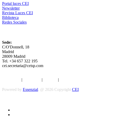
Portal luces CEI
Newsletter
Revista Luces CEI
Biblioteca
Redes Sociales
CEI
Sede:
C/O'Donnell, 18
Madrid
28009 Madrid
Tel. +34 657 322 195
cei.secretaria@ceisp.com
Aviso legal
|
Privacidad
|
Cookies
|
Términos y Condiciones
Powered by
Essenzial
. @ 2026 Copyright
CEI
Síguenos