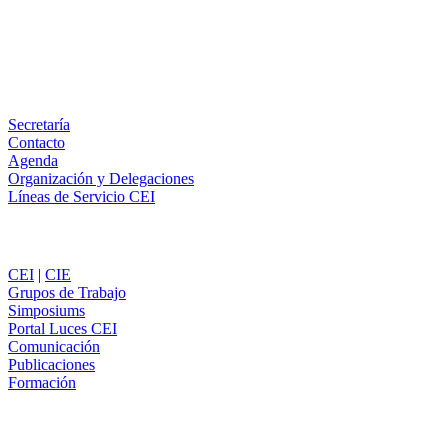
LinkedIn
Email
WhatsApp
Información
Secretaría
Contacto
Agenda
Organización y Delegaciones
Líneas de Servicio CEI
Secciones
CEI
|
CIE
Grupos de Trabajo
Simposiums
Portal Luces CEI
Comunicación
Publicaciones
Formación
Comunicación