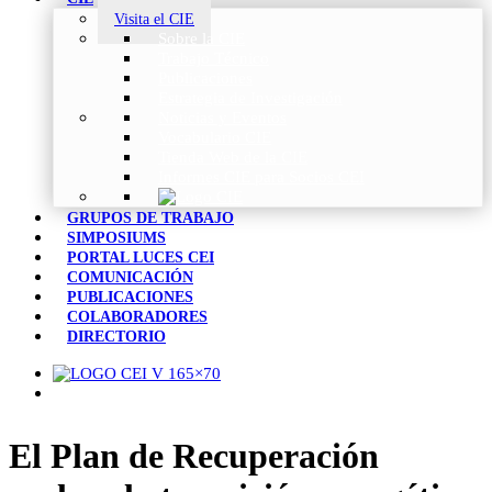
Visita el CIE
Sobre la CIE
Trabajo Técnico
Publicaciones
Estrategia de Investigación
Noticias y Eventos
Vocabulario CIE
Tienda Web de la CIE
Informes CIE para Socios CEI
GRUPOS DE TRABAJO
SIMPOSIUMS
PORTAL LUCES CEI
COMUNICACIÓN
PUBLICACIONES
COLABORADORES
DIRECTORIO
El Plan de Recuperación