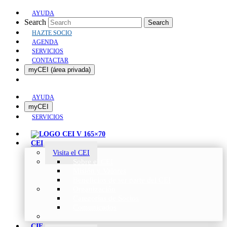
AYUDA
Search
Search
HAZTE SOCIO
AGENDA
SERVICIOS
CONTACTAR
myCEI (área privada)
AYUDA
myCEI
SERVICIOS
CEI
Visita el CEI
Sobre el CEI
Misión y Valores
Beneficios de ser parte del CEI
Organización
Categorías de Socios
Comunicados
CIE