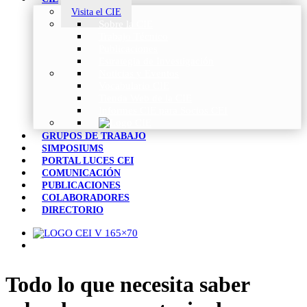
Visita el CIE
Sobre la CIE
Trabajo Técnico
Publicaciones
Estrategia de Investigación
Noticias y Eventos
Vocabulario CIE
Tienda Web de la CIE
Informes CIE para Socios CEI
GRUPOS DE TRABAJO
SIMPOSIUMS
PORTAL LUCES CEI
COMUNICACIÓN
PUBLICACIONES
COLABORADORES
DIRECTORIO
Todo lo que necesita saber