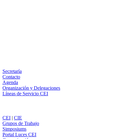
Facebook
X
LinkedIn
Email
WhatsApp
Información
Secretaría
Contacto
Agenda
Organización y Delegaciones
Líneas de Servicio CEI
Secciones
CEI
|
CIE
Grupos de Trabajo
Simposiums
Portal Luces CEI