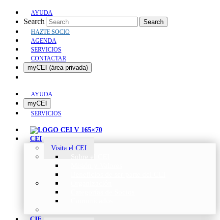
AYUDA
Search
Search
HAZTE SOCIO
AGENDA
SERVICIOS
CONTACTAR
myCEI (área privada)
AYUDA
myCEI
SERVICIOS
CEI
Visita el CEI
Sobre el CEI
Misión y Valores
Beneficios de ser parte del CEI
Organización
Categorías de Socios
Comunicados
CIE