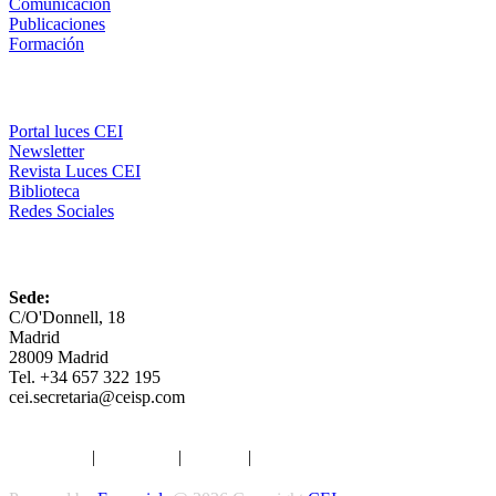
Comunicación
Publicaciones
Formación
Comunicación
Portal luces CEI
Newsletter
Revista Luces CEI
Biblioteca
Redes Sociales
CEI
Sede:
C/O'Donnell, 18
Madrid
28009 Madrid
Tel. +34 657 322 195
cei.secretaria@ceisp.com
Aviso legal
|
Privacidad
|
Cookies
|
Términos y Condiciones